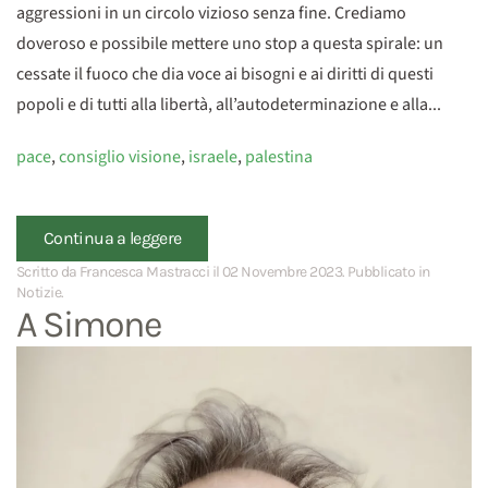
aggressioni in un circolo vizioso senza fine. Crediamo
doveroso e possibile mettere uno stop a questa spirale: un
cessate il fuoco che dia voce ai bisogni e ai diritti di questi
popoli e di tutti alla libertà, all’autodeterminazione e alla...
pace
,
consiglio visione
,
israele
,
palestina
Continua a leggere
Scritto da Francesca Mastracci il
02 Novembre 2023
. Pubblicato in
Notizie
.
A Simone