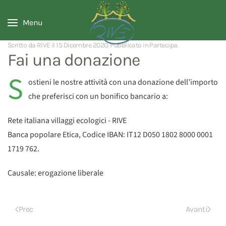
Menu
Scritto da RIVE il
15 Dicembre 2020
. Pubblicato in
Partecipa
.
Fai una donazione
S
ostieni le nostre attività con una donazione dell’importo
che preferisci con un bonifico bancario a:
Rete italiana villaggi ecologici - RIVE
Banca popolare Etica, Codice IBAN: IT12 D050 1802 8000 0001
1719 762.
Causale: erogazione liberale
Prec
Avanti