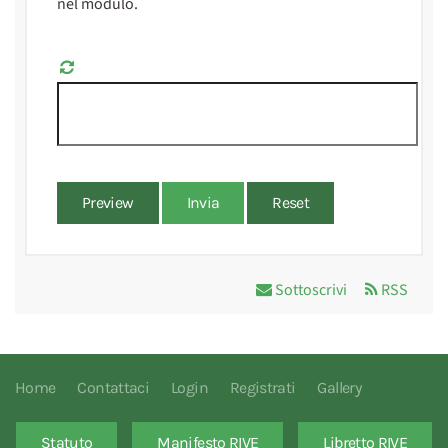
nel modulo.
Preview
Invia
Reset
Sottoscrivi
RSS
Home
Contattaci
Login
Registrati
Gallery
Statuto
Manifesto RIVE
Libretto RIVE