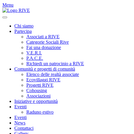
Menu
Chi siamo
Partecipa
Associati a RIVE
Categorie Sociali Rive
Fai una donazione
V.E.R.I.
P.A.C.E.
Richiedi un patrocinio a RIVE
Comunità e progetti di comunità
Elenco delle realtà associate
Ecovillaggi RIVE
Progetti RIVE
Cohousing
Associazioni
Iniziative e opportunità
Eventi
Raduno estivo
Eventi
News
Contattaci
Gallery