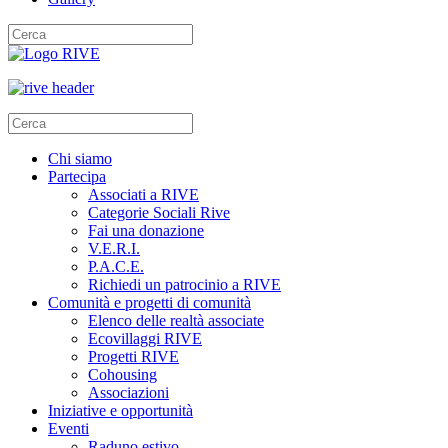
Chi siamo
Partecipa
Associati a RIVE
Categorie Sociali Rive
Fai una donazione
V.E.R.I.
P.A.C.E.
Richiedi un patrocinio a RIVE
Comunità e progetti di comunità
Elenco delle realtà associate
Ecovillaggi RIVE
Progetti RIVE
Cohousing
Associazioni
Iniziative e opportunità
Eventi
Raduno estivo