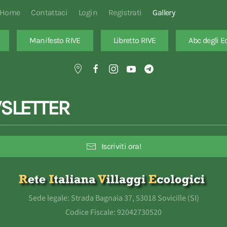
Home
Contattaci
Login
Registrati
Gallery
Manifesto RIVE
Libretto RIVE
Abc degli E
SLETTER
Iscriviti ora!
Sede legale: Strada Bagnaia 37, 53018 Sovicille (SI)
Codice Fiscale: 92042730520