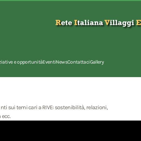
ziative e opportunità
Eventi
News
Contattaci
Gallery
ti sui temi cari a RIVE: sostenibilità, relazioni,
 ecc.