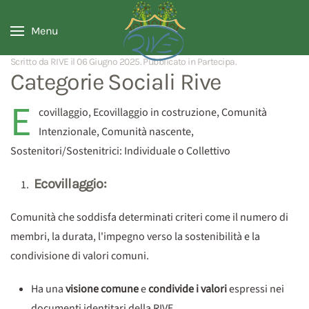
Menu
Scritto da RIVE il
06 Giugno 2025
. Pubblicato in
Partecipa
.
Categorie Sociali Rive
E
covillaggio, Ecovillaggio in costruzione, Comunità
Intenzionale, Comunità nascente,
Sostenitori/Sostenitrici: Individuale o Collettivo
Ecovillaggio:
Comunità che soddisfa determinati criteri come il numero di
membri, la durata, l'impegno verso la sostenibilità e la
condivisione di valori comuni.
Ha una
visione comune
e
condivide i valori
espressi nei
documenti identitari della RIVE