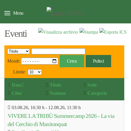
Menu
Eventi
Month
Cerca
Pulisci
Limite
Data
Titolo
Sede
Citta`
Nazione
Categoria
03.08.26
, 16:30 h
- 12.08.26
,
11:30 h
VIVERE LA TRIBÙ Summercamp 2026 - La via
del Cerchio di Manitonquat