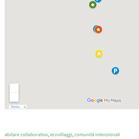
abitare collaborativo
,
ecovillaggi
,
comunità intenzionali