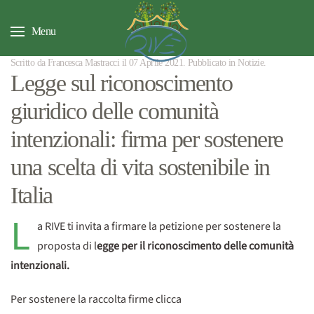
Menu
Scritto da Francesca Mastracci il
07 Aprile 2021
. Pubblicato in
Notizie
.
Legge sul riconoscimento
giuridico delle comunità
intenzionali: firma per sostenere
una scelta di vita sostenibile in
Italia
L
a RIVE ti invita a firmare la petizione per sostenere la
proposta di l
egge per il riconoscimento delle comunità
intenzionali.
Per sostenere la raccolta firme clicca