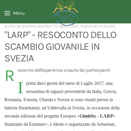
Menu
Scritto da Nicoletta Benfatti il
10 Agosto 2017
. Pubblicato in
Notizie
.
"LARP" - RESOCONTO DELLO
SCAMBIO GIOVANILE IN
SVEZIA
R
acconto dell'esperienza vissuta dai partecipanti
I
primi dieci giorni del mese di Luglio 2017, una
sessantina di ragazzi provenienti da Italia, Grecia,
Romania, Estonia, Olanda e Svezia si sono riuniti presso la
fattoria Hastekasen, ad Uddevalla in Svezia, in occasione della
seconda edizione del progetto Europeo «
Gimleby - LARP
»
finanziato da Erasmus+, e ideato e organizzato da Sebastian,