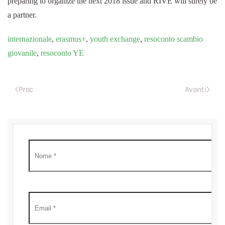
preparing to organize the next 2018 issue and RIVE will surely be
a partner.
internazionale
,
erasmus+
,
youth exchange
,
resoconto scambio
giovanile
,
resoconto YE
Prec
Avanti