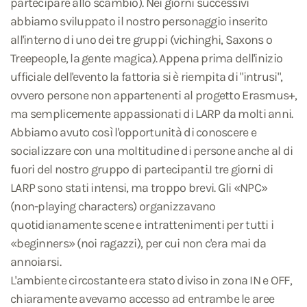
partecipare allo scambio). Nei giorni successivi
abbiamo sviluppato il nostro personaggio inserito
all'interno di uno dei tre gruppi (vichinghi, Saxons o
Treepeople, la gente magica). Appena prima dell'inizio
ufficiale dell'evento la fattoria si è riempita di "intrusi",
ovvero persone non appartenenti al progetto Erasmus+,
ma semplicemente appassionati di LARP da molti anni.
Abbiamo avuto così l'opportunità di conoscere e
socializzare con una moltitudine di persone anche al di
fuori del nostro gruppo di partecipanti.I tre giorni di
LARP sono stati intensi, ma troppo brevi. Gli «NPC»
(non-playing characters) organizzavano
quotidianamente scene e intrattenimenti per tutti i
«beginners» (noi ragazzi), per cui non c'era mai da
annoiarsi.
L'ambiente circostante era stato diviso in zona IN e OFF,
chiaramente avevamo accesso ad entrambe le aree