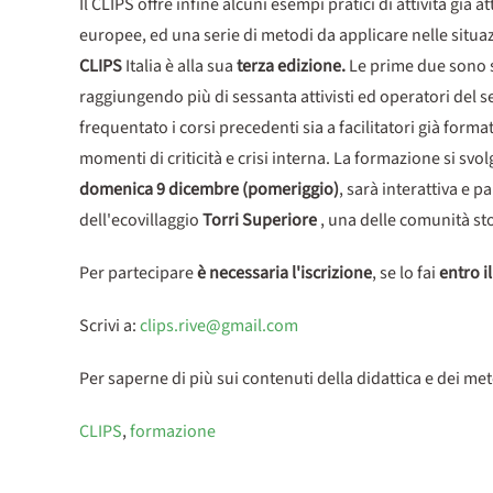
Il CLIPS offre infine alcuni esempi pratici di attività già 
europee, ed una serie di metodi da applicare nelle situaz
CLIPS
Italia è alla sua
terza edizione.
Le prime due sono st
raggiungendo più di sessanta attivisti ed operatori del se
frequentato i corsi precedenti sia a facilitatori già forma
momenti di criticità e crisi interna. La formazione si svo
domenica 9 dicembre (pomeriggio)
, sarà interattiva e
dell'ecovillaggio
Torri Superiore
, una delle comunità st
Per partecipare
è necessaria l'iscrizione
, se lo fai
entro i
Scrivi a:
clips.rive@gmail.com
Per saperne di più sui contenuti della didattica e dei met
CLIPS
,
formazione