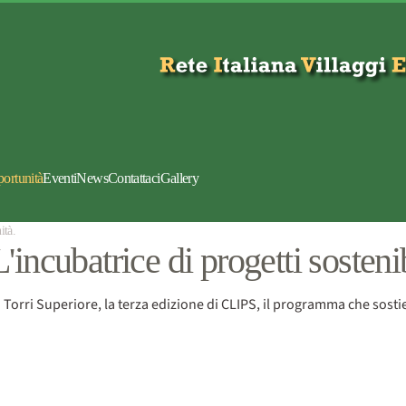
portunità
Eventi
News
Contattaci
Gallery
ità
.
'incubatrice di progetti sostenib
o Torri Superiore, la terza edizione di CLIPS, il programma che sostie