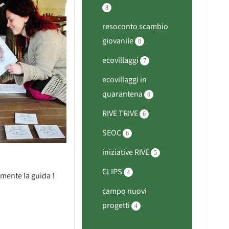
8
resoconto scambio
giovanile
8
ecovillaggi
7
ecovillaggi in
quarantena
6
RIVE TRIVE
6
SEOC
6
iniziative RIVE
5
CLIPS
4
amente la guida !
campo nuovi
progetti
4