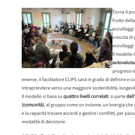
Torna il p
frutto dell
ecovillaggi
crescita di
ecovillaggi
Il modello 
autovalutaz
progressi o
emerse, il facilitatore CLIPS sarà in grado di definire e 
intraprendere verso una maggiore sostenibilità, longevità
Il modello si basa su
quattro livelli correlati
: si parte
dall
(comunità)
, al gruppo come un insieme, un’energia che s
e la capacità trovare accordi e gestire i conflitti, per pas
modalità di decisione.