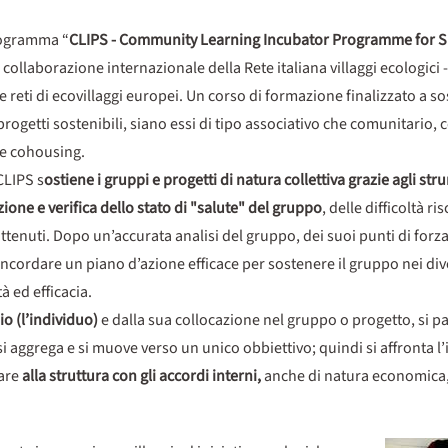
rogramma “
CLIPS - Community Learning Incubator Programme for Sus
a collaborazione internazionale della Rete italiana villaggi ecologici
 e reti di ecovillaggi europei. Un corso di formazione finalizzato a so
 progetti sostenibili, siano essi di tipo associativo che comunitario,
 e cohousing.
CLIPS s
ostiene i gruppi e progetti di natura collettiva grazie agli str
ione e verifica dello stato di "salute" del gruppo
, delle difficoltà ri
ttenuti. Dopo un’accurata analisi del gruppo, dei suoi punti di forza e
concordare un piano d’azione efficace per sostenere il gruppo nei div
 ed efficacia.
’io (l’individuo)
e dalla sua collocazione nel gruppo o progetto, si p
i aggrega e si muove verso un unico obbiettivo; quindi si affronta 
sare
alla struttura con gli accordi interni,
anche di natura economica, l