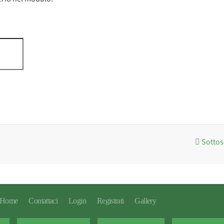
Sottos
Home
Contattaci
Login
Registrati
Gallery