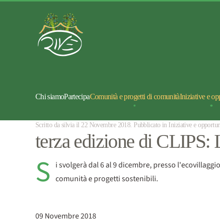
Chi siamo
Partecipa
Comunità e progetti di comunità
Iniziative e op
Scritto da silvia il
22 Novembre 2018
. Pubblicato in
Iniziative e opportun
terza edizione di CLIPS: L
S
i svolgerà dal 6 al 9 dicembre, presso l'ecovillaggi
comunità e progetti sostenibili.
09 Novembre 2018