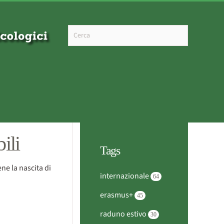
Type 2 or more characters for results.
ili
Tags
ne la nascita di
internazionale
64
erasmus+
45
raduno estivo
30