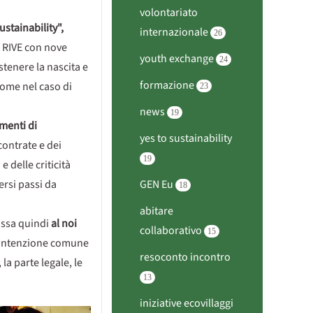
volontariato
tainability",
internazionale
26
 - RIVE con nove
youth exchange
24
stenere la nascita e
formazione
 come nel caso di
23
news
19
umenti di
yes to sustainability
scontrate e dei
19
 delle criticità
ersi passi da
GEN Eu
18
abitare
assa quindi
al noi
collaborativo
15
l’intenzione comune
resoconto incontro
a parte legale, le
13
iniziative ecovillaggi