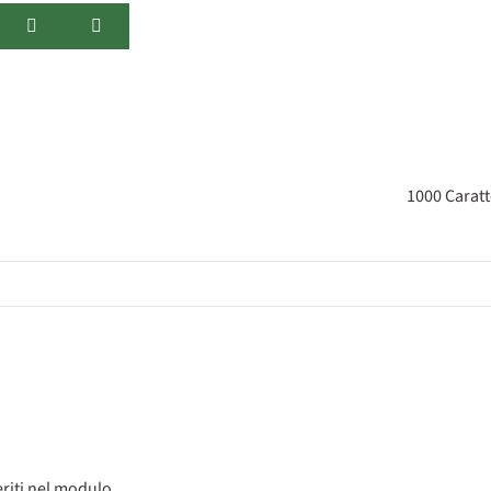
1000
Caratt
riti nel modulo.