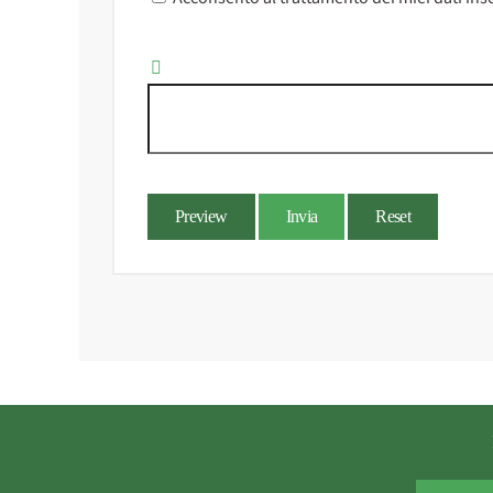
Preview
Invia
Reset