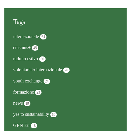
Tags
internazionale
64
erasmus+
45
raduno estivo
30
volontariato internazionale
26
youth exchange
24
formazione
23
news
19
yes to sustainability
19
GEN Eu
18