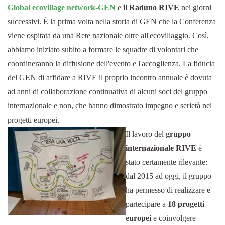
Global ecovillage network-GEN
e
il Raduno RIVE
nei giorni
successivi. È la prima volta nella storia di GEN che la Conferenza
viene ospitata da una Rete nazionale oltre all'ecovillaggio. Così,
abbiamo iniziato subito a formare le squadre di volontari che
coordineranno la diffusione dell'evento e l'accoglienza. La fiducia
del GEN di affidare a RIVE il proprio incontro annuale è dovuta
ad anni di collaborazione continuativa di alcuni soci del gruppo
internazionale e non, che hanno dimostrato impegno e serietà nei
progetti europei.
Il lavoro del
gruppo
internazionale RIVE
è
stato certamente rilevante:
dal 2015 ad oggi, il gruppo
ha permesso di realizzare e
partecipare a
18 progetti
europei
e coinvolgere