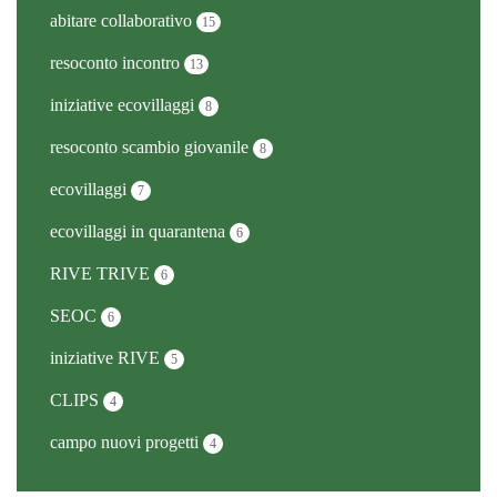
abitare collaborativo
15
resoconto incontro
13
iniziative ecovillaggi
8
resoconto scambio giovanile
8
ecovillaggi
7
ecovillaggi in quarantena
6
RIVE TRIVE
6
SEOC
6
iniziative RIVE
5
CLIPS
4
campo nuovi progetti
4