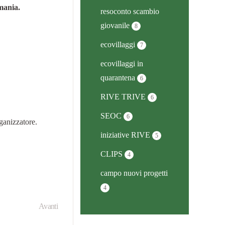
mania.
resoconto scambio
giovanile
8
ecovillaggi
7
ecovillaggi in
quarantena
6
RIVE TRIVE
6
SEOC
6
rganizzatore.
iniziative RIVE
5
CLIPS
4
campo nuovi progetti
4
Avanti