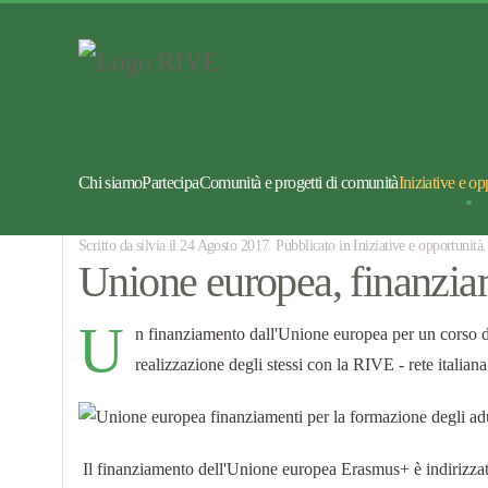
Chi siamo
Partecipa
Comunità e progetti di comunità
Iniziative e op
Scritto da silvia il
24 Agosto 2017
. Pubblicato in
Iniziative e opportunità
.
Unione europea, finanziam
U
n finanziamento dall'Unione europea per un corso di
realizzazione degli stessi con la RIVE - rete italiana
Il finanziamento dell'Unione europea Erasmus+ è indirizzato