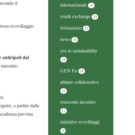
econdo il
internazionale
26
youth exchange
24
resso ecovillaggio
formazione
23
news
19
yes to sustainability
anticipati dai
19
Il massimo
GEN Eu
18
abitare collaborativo
15
ni.
resoconto incontro
guire, a partire dalla
13
 scadenza prevista
iniziative ecovillaggi
8