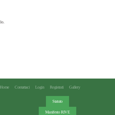
lo.
Home
Contattaci
Login
Registrati
Gallery
Statuto
Manifesto RIVE