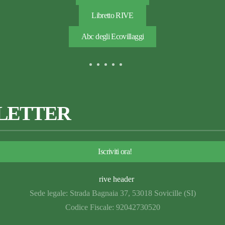
Libretto RIVE
Abc degli Ecovillaggi
LETTER
Iscriviti ora!
Sede legale: Strada Bagnaia 37, 53018 Sovicille (SI)
Codice Fiscale: 92042730520