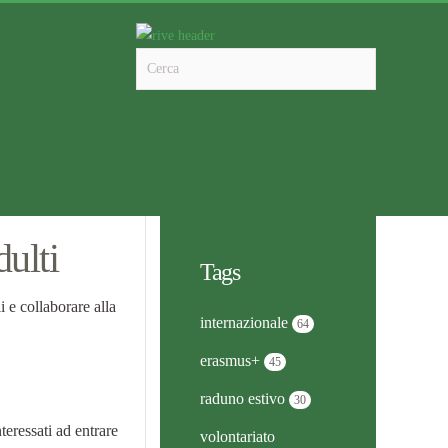
ulti
Tags
 e collaborare alla
internazionale
64
erasmus+
45
raduno estivo
30
eressati ad entrare
volontariato