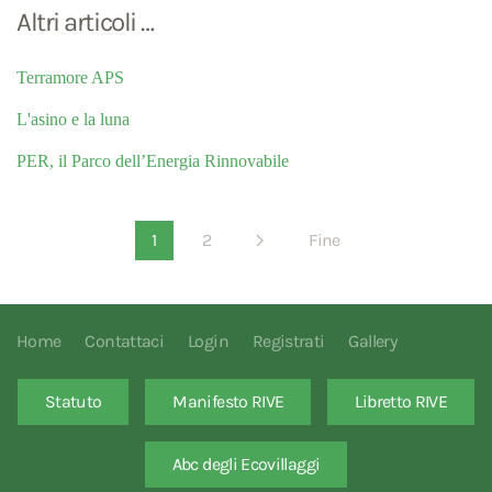
Altri articoli …
Terramore APS
L'asino e la luna
PER, il Parco dell’Energia Rinnovabile
1
2
Fine
Home
Contattaci
Login
Registrati
Gallery
Statuto
Manifesto RIVE
Libretto RIVE
Abc degli Ecovillaggi