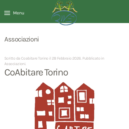
Menu
Associazioni
Scritto da Coabitare Torino il
28 Febbraio 2026
. Pubblicato in
Associazioni
.
CoAbitare Torino