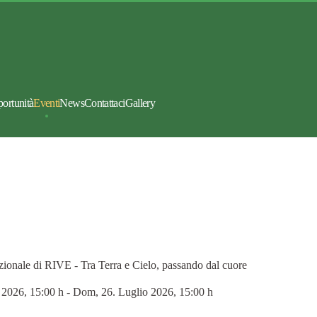
portunità
Eventi
News
Contattaci
Gallery
onale di RIVE - Tra Terra e Cielo, passando dal cuore
o 2026
, 15:00 h
- Dom, 26. Luglio 2026
,
15:00 h