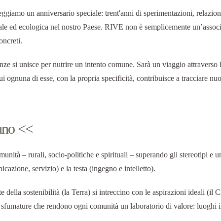
eggiamo un anniversario speciale: trent'anni di sperimentazioni, relazion
ciale ed ecologica nel nostro Paese. RIVE non è semplicemente un’asso
oncreti.
enze si unisce per nutrire un intento comune. Sarà un viaggio attraverso
cui ognuna di esse, con la propria specificità, contribuisce a tracciare 
duno <<
omunità – rurali, socio-politiche e spirituali – superando gli stereotipi e
nicazione, servizio) e la testa (ingegno e intelletto).
della sostenibilità (la Terra) si intreccino con le aspirazioni ideali (il
e sfumature che rendono ogni comunità un laboratorio di valore: luoghi i