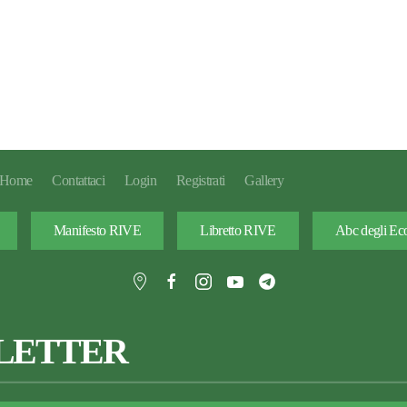
Home
Contattaci
Login
Registrati
Gallery
Manifesto RIVE
Libretto RIVE
Abc degli Eco
LETTER