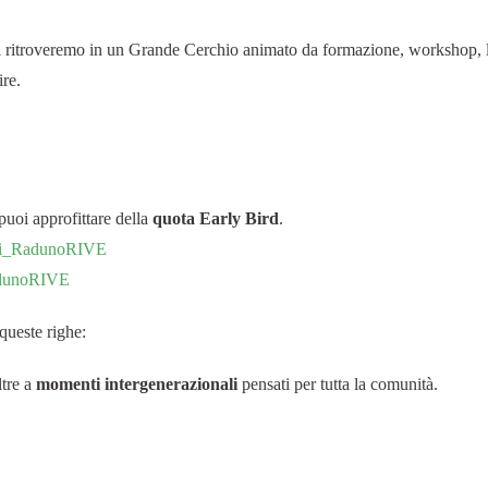
 ci ritroveremo in un Grande Cerchio animato da formazione, workshop, la
ire.
puoi approfittare della
quota Early Bird
.
ioni_RadunoRIVE
RadunoRIVE
queste righe:
ltre a
momenti intergenerazionali
pensati per tutta la comunità.