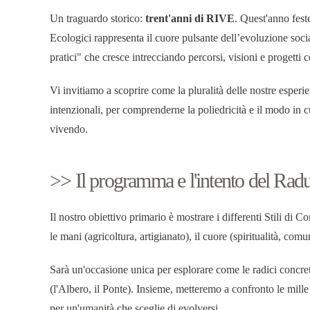
Un traguardo storico:
trent'anni di RIVE
. Quest'anno fest
Ecologici rappresenta il cuore pulsante dell’evoluzione so
pratici" che cresce intrecciando percorsi, visioni e progetti c
Vi invitiamo a scoprire come la pluralità delle nostre esperi
intenzionali, per comprenderne la poliedricità e il modo in 
vivendo.
>> Il programma e l'intento del Ra
Il nostro obiettivo primario è mostrare i differenti Stili di C
le mani (agricoltura, artigianato), il cuore (spiritualità, comu
Sarà un'occasione unica per esplorare come le radici concrete 
(l'Albero, il Ponte). Insieme, metteremo a confronto le mill
per un'umanità che sceglie di evolversi.