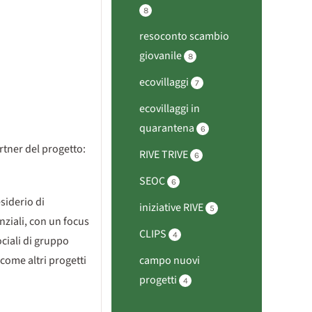
8
resoconto scambio
giovanile
8
ecovillaggi
7
ecovillaggi in
quarantena
6
rtner del progetto:
RIVE TRIVE
6
SEOC
6
siderio di
iniziative RIVE
5
nziali, con un focus
CLIPS
4
ociali di gruppo
 come altri progetti
campo nuovi
progetti
4