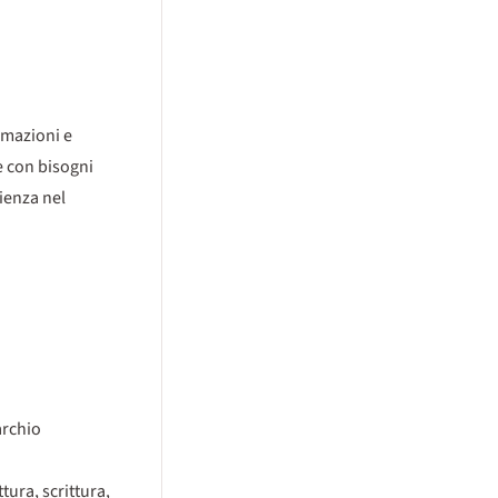
rmazioni e
e con bisogni
rienza nel
archio
tura, scrittura,