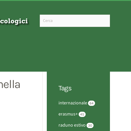
Type 2 or more characters for results.
nella
Tags
internazionale
64
erasmus+
45
raduno estivo
30