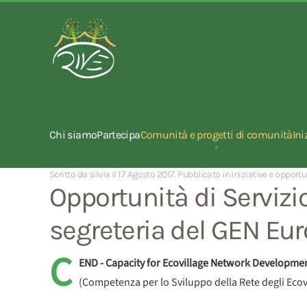
Chi siamo
Partecipa
Comunità e progetti di comunità
Ini
Scritto da silvia il
17 Agosto 2017
. Pubblicato in
Iniziative e opportu
Opportunità di Servizi
segreteria del GEN Eu
C
END - Capacity for Ecovillage Network Developme
(Competenza per lo Sviluppo della Rete degli Ecovi