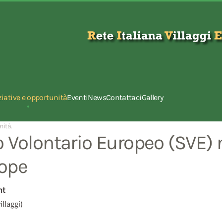
ziative e opportunità
Eventi
News
Contattaci
Gallery
nità
.
o Volontario Europeo (SVE) 
rope
nt
llaggi)