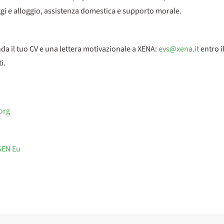
ggi e alloggio, assistenza domestica e supporto morale.
da il tuo CV e una lettera motivazionale a XENA:
evs@xena.it
entro i
i.
org
GEN Eu