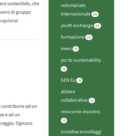
vere sostenibile, che
volontariato
lavoro di gruppo
internazionale
26
acquisirai
youth exchange
24
formazione
23
news
19
yes to sustainability
19
GEN Eu
18
abitare
collaborativo
15
i contribuire ad un
resoconto incontro
ive e ad un
13
toraggio. Ognuno
iniziative ecovillaggi