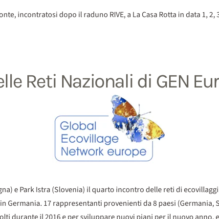
nte, incontratosi dopo il raduno RIVE, a La Casa Rotta in data 1, 2
elle Reti Nazionali di GEN Eu
a) e Park Istra (Slovenia) il quarto incontro delle reti di ecovillag
n Germania. 17 rappresentanti provenienti da 8 paesi (Germania, Svez
olti durante il 2016 e per sviluppare nuovi piani per il nuovo anno, e a