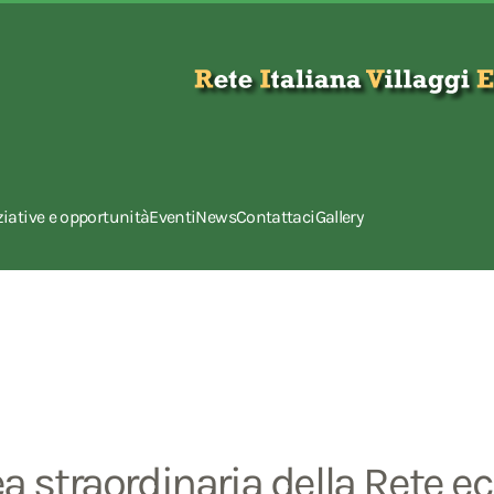
ziative e opportunità
Eventi
News
Contattaci
Gallery
straordinaria della Rete ecov