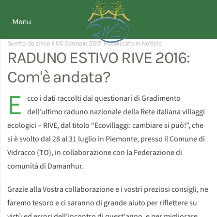
Menu
Scritto da silvia il
05 Gennaio 2017
. Pubblicato in
Notizie
.
RADUNO ESTIVO RIVE 2016:
Com'è andata?
E
cco i dati raccolti dai questionari di Gradimento
dell'ultimo raduno nazionale della Rete italiana villaggi
ecologici – RIVE, dal titolo “Ecovillaggi: cambiare si può!”, che
si è svolto dal 28 al 31 luglio in Piemonte, presso il Comune di
Vidracco (TO), in collaborazione con la Federazione di
comunità di Damanhur.
Grazie alla Vostra collaborazione e i vostri preziosi consigli, ne
faremo tesoro e ci saranno di grande aiuto per riflettere su
virtù ed errori dell'incontro di quest'anno, e per migliorare