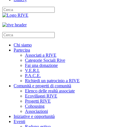
Chi siamo
Partecipa
Associati a RIVE
Categorie Sociali Rive
Fai una donazione
V.E.R.I.
P.A.C.E.
Richiedi un patrocinio a RIVE
Comunità e progetti di comunità
Elenco delle realtà associate
Ecovillaggi RIVE
Progetti RIVE
Cohousing
Associazioni
Iniziative e opportunità
Eventi
Raduno estivo