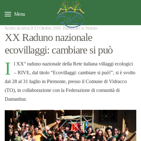
Menu
Scritto da silvia il
13 Ottobre 2016
. Pubblicato in
Notizie
.
XX Raduno nazionale
ecovillaggi: cambiare si può
I
l XX° raduno nazionale della Rete italiana villaggi ecologici
– RIVE, dal titolo “Ecovillaggi: cambiare si può!”, si è svolto
dal 28 al 31 luglio in Piemonte, presso il Comune di Vidracco
(TO), in collaborazione con la Federazione di comunità di
Damanhur.