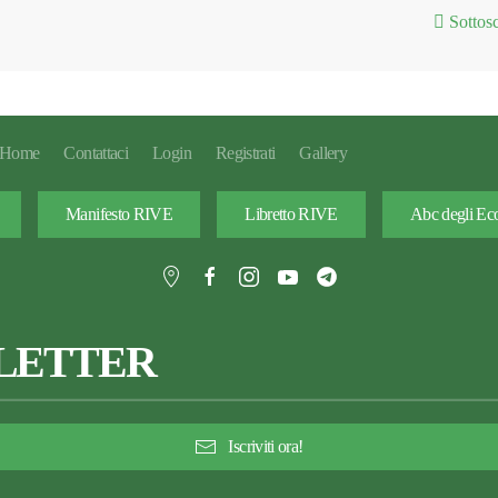
Sottosc
Home
Contattaci
Login
Registrati
Gallery
Manifesto RIVE
Libretto RIVE
Abc degli Eco
LETTER
Iscriviti ora!