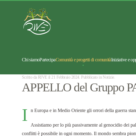
Chi siamo
Partecipa
Comunità e progetti di comunità
Iniziative e op
Scritto da RIVE il
21 Febbraio 2024
. Pubblicato in
Notizie
.
APPELLO del Gruppo 
I
n Europa e in Medio Oriente gli orrori della guerra sta
Assistiamo per lo più passivamente al genocidio dei pale
conflitti è possibile in ogni momento. Il mondo sembra piom