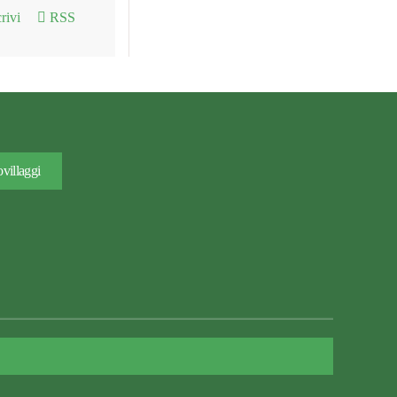
rivi
RSS
villaggi