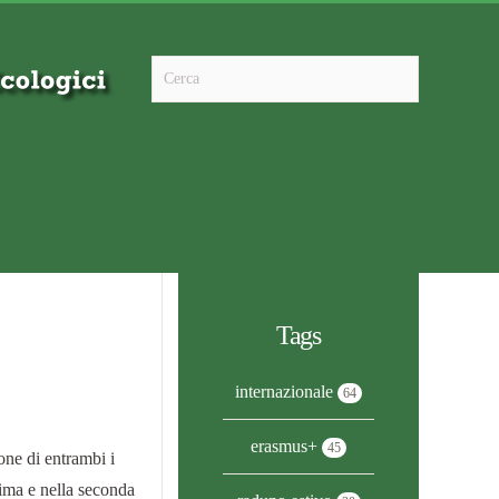
Type 2 or more characters for results.
Tags
internazionale
64
erasmus+
45
one di entrambi i
rima e nella seconda