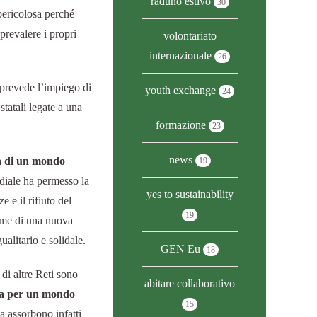
raduno estivo
30
pericolosa perché
prevalere i propri
volontariato
internazionale
26
 prevede l’impiego di
youth exchange
24
tatali legate a una
formazione
23
news
tà di un mondo
19
diale ha permesso la
yes to sustainability
e e il rifiuto del
19
eme di una nuova
alitario e solidale.
GEN Eu
18
di altre Reti sono
abitare collaborativo
sta per un mondo
15
a assorbono infatti