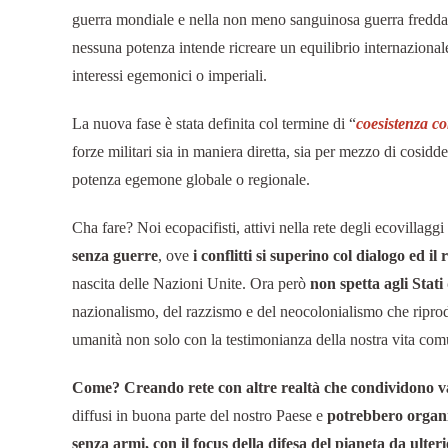
guerra mondiale e nella non meno sanguinosa guerra fredda, 
nessuna potenza intende ricreare un equilibrio internazionale
interessi egemonici o imperiali.
La nuova fase è stata definita col termine di “
coesistenza co
forze militari sia in maniera diretta, sia per mezzo di cosidde
potenza egemone globale o regionale.
Cha fare? Noi ecopacifisti, attivi nella rete degli ecovillagg
senza guerre
, ove
i conflitti si superino col dialogo ed il 
nascita delle Nazioni Unite. Ora però
non spetta agli Stat
nazionalismo, del razzismo e del neocolonialismo che ripro
umanità non solo con la testimonianza della nostra vita com
Come? Creando rete con altre realtà che condividono valo
diffusi in buona parte del nostro Paese e
potrebbero organi
senza armi, con il focus della difesa del pianeta da ulteri