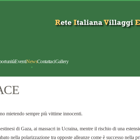
portunità
Eventi
News
Contattaci
Gallery
PACE
nno mietendo sempre più vittime innocenti.
stinesi di Gaza, ai massacri in Ucraina, mentre il rischio di una estensi
bato nella polarizzazione tra opposte alleanze come è successo nella p