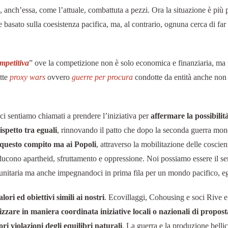
anch’essa, come l’attuale, combattuta a pezzi. Ora la situazione è più 
 basato sulla coesistenza pacifica, ma, al contrario, ognuna cerca di far 
mpetitiva
” ove la competizione non è solo economica e finanziaria, ma
tte
proxy wars
ovvero
guerre per procura
condotte da entità anche non s
i ci sentiamo chiamati a prendere l’iniziativa per
affermare la possibili
rispetto tra eguali
, rinnovando il patto che dopo la seconda guerra mon
i questo compito ma ai Popoli
, attraverso la mobilitazione delle coscienz
ducono apartheid, sfruttamento e oppressione. Noi possiamo essere il s
unitaria ma anche impegnandoci in prima fila per un mondo pacifico, egu
ri ed obiettivi simili ai nostri
. Ecovillaggi, Cohousing e soci Rive e 
zzare in maniera coordinata iniziative locali o nazionali di propo
ori violazioni degli equilibri naturali
. La guerra e la produzione bellic