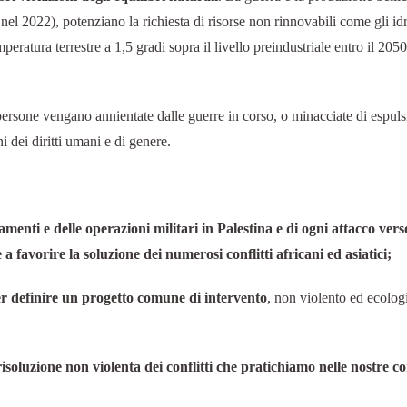
i nel 2022), potenziano la richiesta di risorse non rinnovabili come gli id
emperatura terrestre a 1,5 gradi sopra il livello preindustriale entro il 2
ersone vengano annientate dalle guerre in corso, o minacciate di espulsi
i dei diritti umani e di genere.
enti e delle operazioni militari in Palestina e di ogni attacco verso
 a favorire la soluzione dei numerosi conflitti africani ed asiatici;
per definire un progetto comune di intervento
, non violento ed ecologi
isoluzione non violenta dei conflitti che pratichiamo nelle nostre 