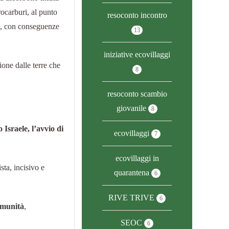
rocarburi, al punto
resoconto incontro
050, con conseguenze
13
iniziative ecovillaggi
one dalle terre che
8
resoconto scambio
giovanile
8
 Israele, l’avvio di
ecovillaggi
7
ecovillaggi in
sta, incisivo e
quarantena
6
RIVE TRIVE
6
comunità
,
SEOC
6