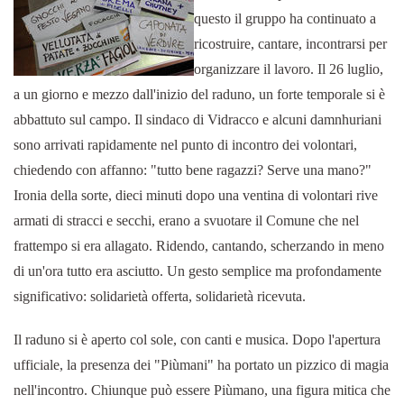
questo il gruppo ha continuato a
ricostruire, cantare, incontrarsi per
organizzare il lavoro. Il 26 luglio,
a un giorno e mezzo dall'inizio del raduno, un forte temporale si è
abbattuto sul campo. Il sindaco di Vidracco e alcuni damnhuriani
sono arrivati rapidamente nel punto di incontro dei volontari,
chiedendo con affanno: "tutto bene ragazzi? Serve una mano?"
Ironia della sorte, dieci minuti dopo una ventina di volontari rive
armati di stracci e secchi, erano a svuotare il Comune che nel
frattempo si era allagato. Ridendo, cantando, scherzando in meno
di un'ora tutto era asciutto. Un gesto semplice ma profondamente
significativo: solidarietà offerta, solidarietà ricevuta.
Il raduno si è aperto col sole, con canti e musica. Dopo l'apertura
ufficiale, la presenza dei "Piùmani" ha portato un pizzico di magia
nell'incontro. Chiunque può essere Piùmano, una figura mitica che