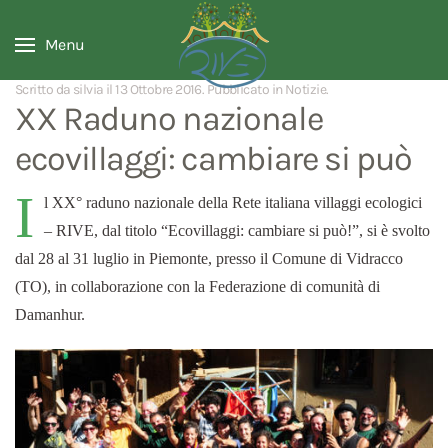
Menu
Scritto da silvia il
13 Ottobre 2016
. Pubblicato in
Notizie
.
XX Raduno nazionale
ecovillaggi: cambiare si può
I
l XX° raduno nazionale della Rete italiana villaggi ecologici
– RIVE, dal titolo “Ecovillaggi: cambiare si può!”, si è svolto
dal 28 al 31 luglio in Piemonte, presso il Comune di Vidracco
(TO), in collaborazione con la Federazione di comunità di
Damanhur.