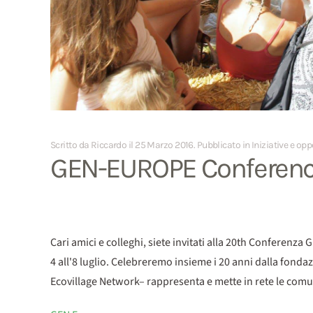
Scritto da Riccardo il
25 Marzo 2016
. Pubblicato in
Iniziative e op
GEN-EUROPE Conferen
Cari amici e colleghi, siete invitati alla 20th Conferenz
4 all'8 luglio. Celebreremo insieme i 20 anni dalla fond
Ecovillage Network– rappresenta e mette in rete le co