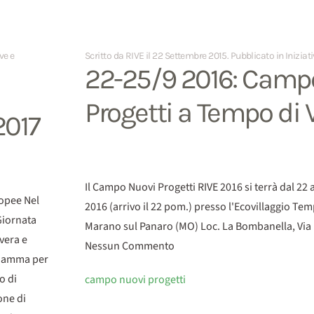
ive e
Scritto da RIVE il
22 Settembre 2015
. Pubblicato in
Iniziat
22-25/9 2016: Camp
Progetti a Tempo di 
2017
Il Campo Nuovi Progetti RIVE 2016 si terrà dal 22
ropee Nel
2016 (arrivo il 22 pom.) presso l'Ecovillaggio Tem
Giornata
Marano sul Panaro (MO) Loc. La Bombanella, Vi
 vera e
Nessun Commento
 Mamma per
o di
campo nuovi progetti
one di