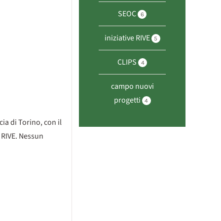
SEOC
6
iniziative RIVE
5
CLIPS
4
campo nuovi
progetti
4
ia di Torino, con il
– RIVE. Nessun