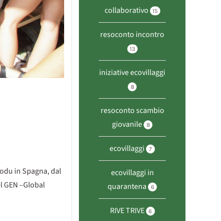
collaborativo
15
resoconto incontro
13
iniziative ecovillaggi
8
resoconto scambio
giovanile
8
ecovillaggi
7
imodu in Spagna, dal
ecovillaggi in
el GEN –Global
quarantena
6
RIVE TRIVE
6