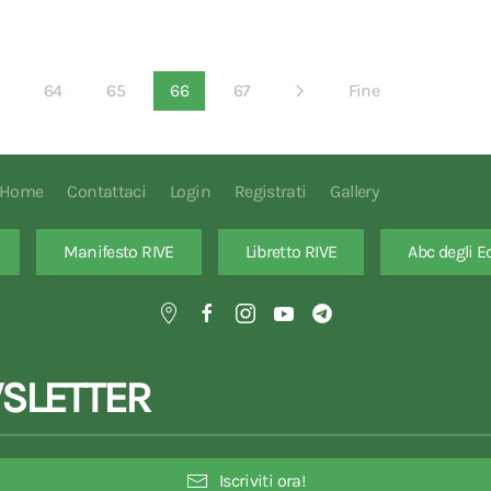
64
65
66
67
Fine
Home
Contattaci
Login
Registrati
Gallery
Manifesto RIVE
Libretto RIVE
Abc degli E
SLETTER
Iscriviti ora!