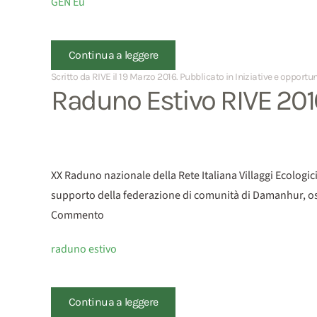
GEN Eu
Continua a leggere
Scritto da RIVE il
19 Marzo 2016
. Pubblicato in
Iniziative e opportu
Raduno Estivo RIVE 201
XX Raduno nazionale della Rete Italiana Villaggi Ecologici
supporto della federazione di comunità di Damanhur, ospi
Commento
raduno estivo
Continua a leggere