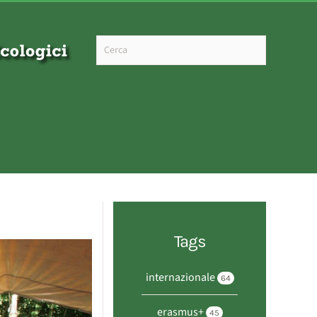
Type 2 or more characters for results.
Tags
internazionale
64
erasmus+
45