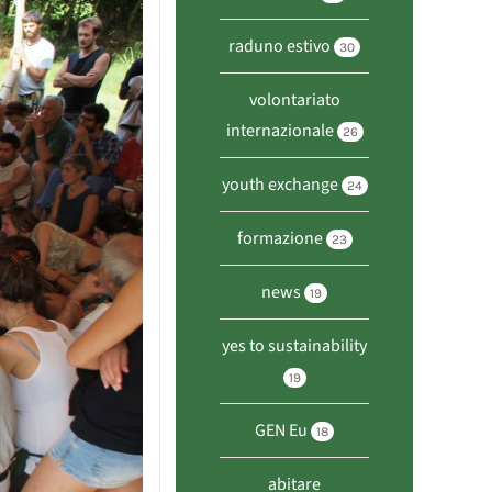
raduno estivo
30
volontariato
internazionale
26
youth exchange
24
formazione
23
news
19
yes to sustainability
19
GEN Eu
18
abitare