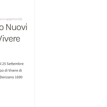
ive e opportunità
.
o Nuovi
Vivere
 al 25 Settembre
po di Vivere di
a Denzano 1690