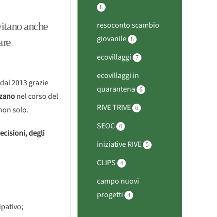
8
nvitano anche
resoconto scambio
giovanile
are
8
ecovillaggi
7
ecovillaggi in
e dal 2013 grazie
quarantena
6
zzano
nel corso del
RIVE TRIVE
 non solo.
6
SEOC
6
ecisioni, degli
iniziative RIVE
5
CLIPS
4
campo nuovi
progetti
4
ipativo;