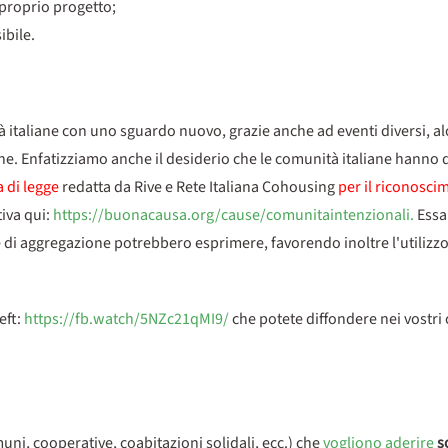
 proprio progetto;
ibile.
 italiane con uno sguardo nuovo, grazie anche ad eventi diversi, al
ione. Enfatizziamo anche il desiderio che le comunità italiane hanno 
 di legge
redatta da Rive e Rete Italiana Cohousing
per il riconosci
tiva qui:
https://buonacausa.org/cause/comunitaintenzionali.
Essa 
e di aggregazione potrebbero esprimere, favorendo inoltre l'utilizz
eft:
https://fb.watch/5NZc21qMI9/
che potete diffondere nei vostri 
uni, cooperative, coabitazioni solidali, ecc.) che
vogliono aderire
s