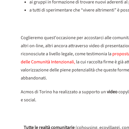
ai gruppi in formazione di trovare nuovi aderenti al
a tutti di sperimentare che “vivere altrimenti” è poss
Coglieremo quest'occasione per accostarci alle comunità
altri on-line, altri ancora attraverso video di presentaz
riconosciute a livello legale, come testimonia la
proposta
delle Comunità Intenzionali,
la cui raccolta firme è già at
valorizzazione delle piene potenzialità che queste form
abbandonati.
Acmos di Torino ha realizzato a supporto un
video
copyl
e social.
Tutte le realtà comunitarie
(cohousing, ecovillaggi, com