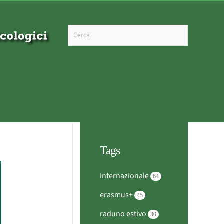
Type 2 or more characters for results.
Tags
internazionale
64
erasmus+
45
raduno estivo
30