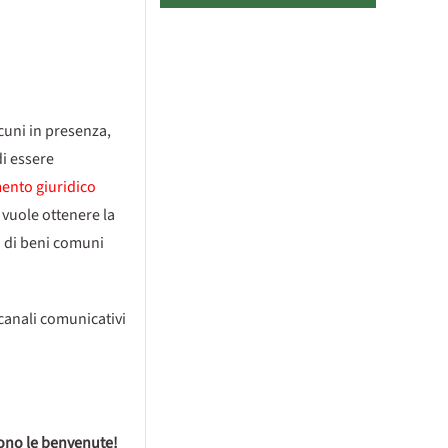
cuni in presenza,
di essere
mento giuridico
vuole ottenere la
o di beni comuni
canali comunicativi
ono le benvenute!