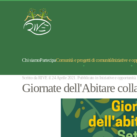
Chi siamo
Partecipa
Comunità e progetti di comunità
Iniziative e op
Scritto da RIVE il
24 Aprile 2021
. Pubblicato in
Iniziative e opportunità
.
Giornate dell'Abitare col