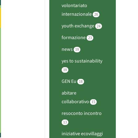
volontariato
internazionale
26
youth exchange
24
formazione
23
news
19
yes to sustainability
19
GEN Eu
18
abitare
collaborativo
15
resoconto incontro
13
iniziative ecovillaggi