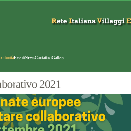
portunità
Eventi
News
Contattaci
Gallery
laborativo 2021