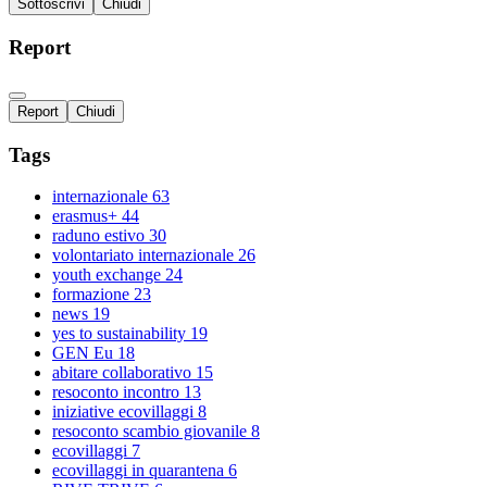
Sottoscrivi
Chiudi
Report
Report
Chiudi
Tags
internazionale
63
erasmus+
44
raduno estivo
30
volontariato internazionale
26
youth exchange
24
formazione
23
news
19
yes to sustainability
19
GEN Eu
18
abitare collaborativo
15
resoconto incontro
13
iniziative ecovillaggi
8
resoconto scambio giovanile
8
ecovillaggi
7
ecovillaggi in quarantena
6