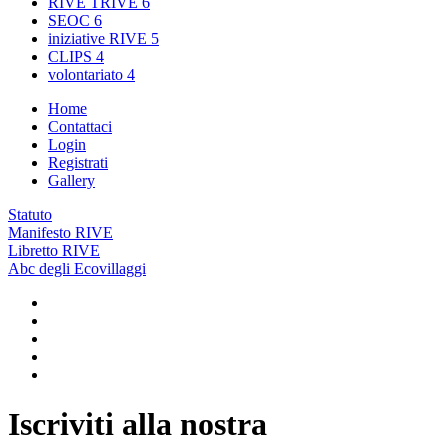
RIVE TRIVE
6
SEOC
6
iniziative RIVE
5
CLIPS
4
volontariato
4
Home
Contattaci
Login
Registrati
Gallery
Statuto
Manifesto RIVE
Libretto RIVE
Abc degli Ecovillaggi
Iscriviti alla nostra