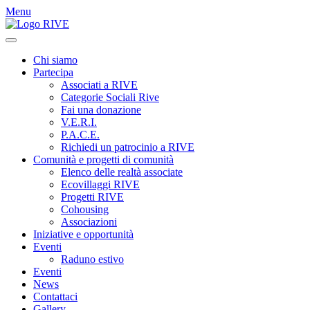
Menu
Chi siamo
Partecipa
Associati a RIVE
Categorie Sociali Rive
Fai una donazione
V.E.R.I.
P.A.C.E.
Richiedi un patrocinio a RIVE
Comunità e progetti di comunità
Elenco delle realtà associate
Ecovillaggi RIVE
Progetti RIVE
Cohousing
Associazioni
Iniziative e opportunità
Eventi
Raduno estivo
Eventi
News
Contattaci
Gallery