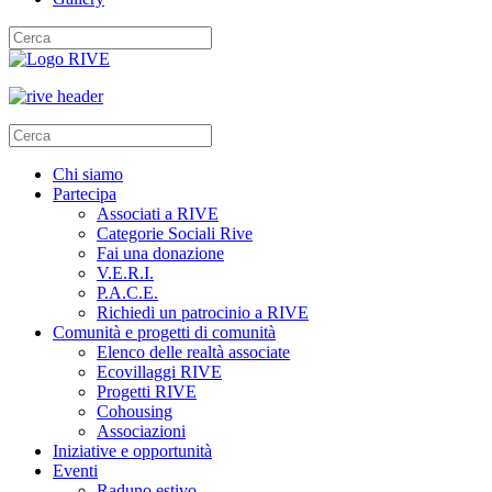
Chi siamo
Partecipa
Associati a RIVE
Categorie Sociali Rive
Fai una donazione
V.E.R.I.
P.A.C.E.
Richiedi un patrocinio a RIVE
Comunità e progetti di comunità
Elenco delle realtà associate
Ecovillaggi RIVE
Progetti RIVE
Cohousing
Associazioni
Iniziative e opportunità
Eventi
Raduno estivo