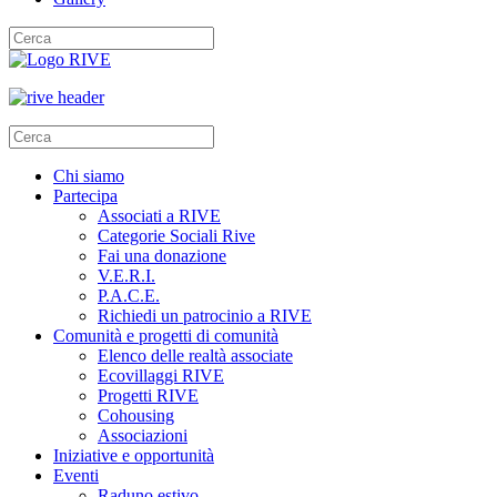
Chi siamo
Partecipa
Associati a RIVE
Categorie Sociali Rive
Fai una donazione
V.E.R.I.
P.A.C.E.
Richiedi un patrocinio a RIVE
Comunità e progetti di comunità
Elenco delle realtà associate
Ecovillaggi RIVE
Progetti RIVE
Cohousing
Associazioni
Iniziative e opportunità
Eventi
Raduno estivo