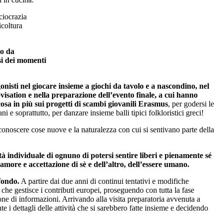
ciocrazia
icoltura
to da
si dei momenti
gonisti nel giocare insieme a giochi da tavolo e a nascondino, nel
visation e nella preparazione dell’evento finale, a cui hanno
cosa in più sui progetti di scambi giovanili Erasmus
, per godersi le
i e soprattutto, per danzare insieme balli tipici folkloristici greci!
 conoscere cose nuove e la naturalezza con cui si sentivano parte della
ità individuale di ognuno di potersi sentire liberi e pienamente sé
 amore e accettazione di sè e dell’altro, dell’essere umano.
fondo.
A partire dai due anni di continui tentativi e modifiche
che gestisce i contributi europei, proseguendo con tutta la fase
ione di informazioni. Arrivando alla visita preparatoria avvenuta a
 i dettagli delle attività che si sarebbero fatte insieme e decidendo