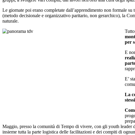
Le giornate poi erano completate dall’apprendimento non formale su te
(metodo decisionale e organizzativo paritario, non gerarchico), la Co
naturale.
Tutto
monta
per s
E no
reali
parte
rappr
E’ st
comun
La co
stess
Come
proge
prepa
Maggio, presso la comunità di Tempo di vivere, con gli youth leader di 
insieme tutta la parte logistica delle facilitazioni e dei compiti di ognu