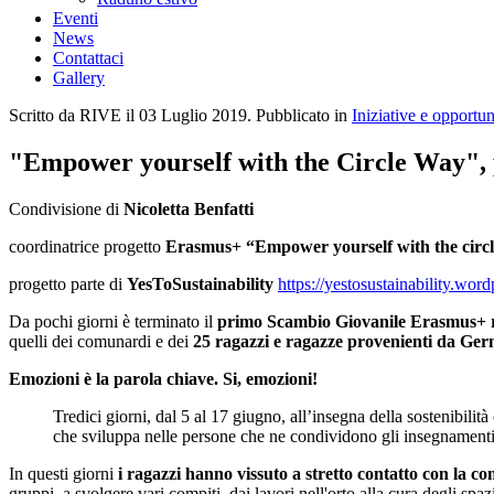
Eventi
News
Contattaci
Gallery
Scritto da RIVE il
03 Luglio 2019
. Pubblicato in
Iniziative e opportun
"Empower yourself with the Circle Way", p
Condivisione di
Nicoletta Benfatti
coordinatrice progetto
Erasmus+ “Empower yourself with the circ
progetto parte di
YesToSustainability
https://yestosustainability.wor
Da pochi giorni è terminato il
primo Scambio Giovanile Erasmus+ rea
quelli dei comunardi e dei
25 ragazzi e ragazze provenienti da Ger
Emozioni è la parola chiave. Si, emozioni!
Tredici giorni, dal 5 al 17 giugno, all’insegna della sostenibilità
che sviluppa nelle persone che ne condividono gli insegnament
In questi giorni
i ragazzi hanno vissuto a stretto contatto con la 
gruppi, a svolgere vari compiti, dai lavori nell'orto alla cura degli spa