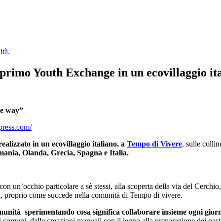
ità
.
rimo Youth Exchange in un ecovillaggio it
le way”
dpress.com/
lizzato in un ecovillaggio italiano, a
Tempo di Vivere
, sulle coll
mania, Olanda, Grecia, Spagna e Italia.
 con un’occhio particolare a sè stessi, alla scoperta della via del Cerchio,
i, proprio come succede nella comunità di Tempo di vivere.
comunità sperimentando cosa significa collaborare insieme ogni gior
zi comuni, dalle creazioni manuali con il legno alla preparazione dei past