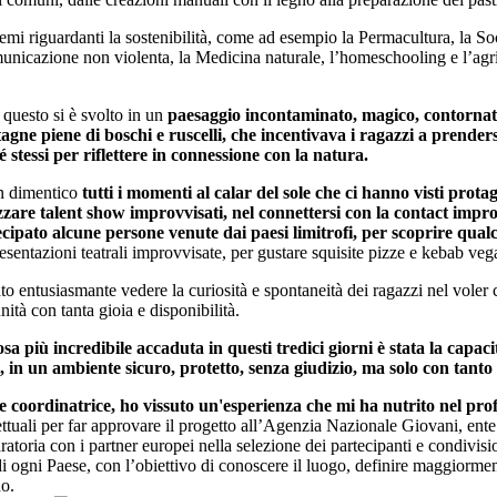
mi riguardanti la sostenibilità, come ad esempio la Permacultura, la So
municazione non violenta, la Medicina naturale, l’homeschooling e l’agr
 questo si è svolto in un
paesaggio incontaminato, magico, contorna
gne piene di boschi e ruscelli, che incentivava i ragazzi a prender
é stessi per riflettere in connessione con la natura.
n dimentico
tutti i momenti al calar del sole che ci hanno visti prota
zzare talent show improvvisati, nel connettersi con la contact impro
cipato alcune persone venute dai paesi limitrofi, per scoprire qual
esentazioni teatrali improvvisate, per gustare squisite pizze e kebab vegan
ato entusiasmante vedere la curiosità e spontaneità dei ragazzi nel voler
ità con tanta gioia e disponibilità.
sa più incredibile accaduta in questi tredici giorni è stata la capac
i, in un ambiente sicuro, protetto, senza giudizio, ma solo con tanto
 coordinatrice, ho vissuto un'esperienza che mi ha nutrito nel pro
ttuali per far approvare il progetto all’Agenzia Nazionale Giovani, ente 
ratoria con i partner europei nella selezione dei partecipanti e condivis
ogni Paese, con l’obiettivo di conoscere il luogo, definire maggiormente
no.