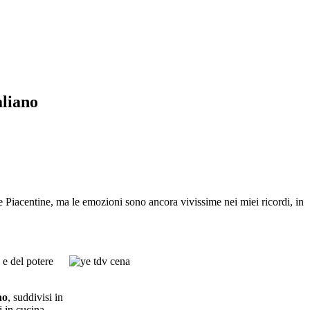
aliano
ine Piacentine, ma le emozioni sono ancora vivissime nei miei ricordi, in
 e del potere
no
, suddivisi in
i in cucina.