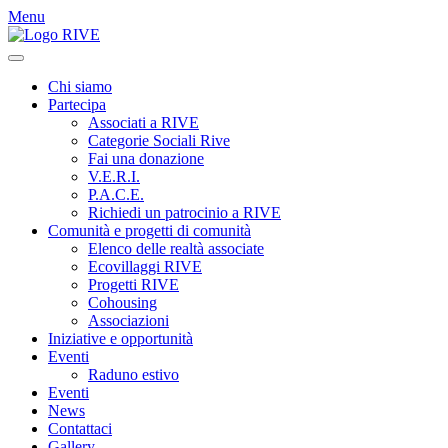
Menu
Chi siamo
Partecipa
Associati a RIVE
Categorie Sociali Rive
Fai una donazione
V.E.R.I.
P.A.C.E.
Richiedi un patrocinio a RIVE
Comunità e progetti di comunità
Elenco delle realtà associate
Ecovillaggi RIVE
Progetti RIVE
Cohousing
Associazioni
Iniziative e opportunità
Eventi
Raduno estivo
Eventi
News
Contattaci
Gallery