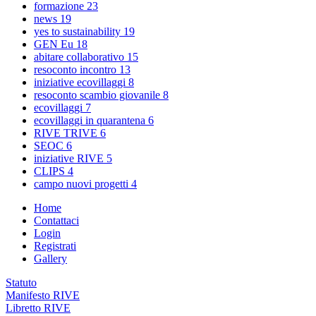
formazione
23
news
19
yes to sustainability
19
GEN Eu
18
abitare collaborativo
15
resoconto incontro
13
iniziative ecovillaggi
8
resoconto scambio giovanile
8
ecovillaggi
7
ecovillaggi in quarantena
6
RIVE TRIVE
6
SEOC
6
iniziative RIVE
5
CLIPS
4
campo nuovi progetti
4
Home
Contattaci
Login
Registrati
Gallery
Statuto
Manifesto RIVE
Libretto RIVE