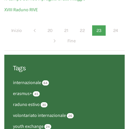
XVIII Raduno RIVE
Inizio
20
21
22
23
24
Fine
Tags
internazionale
64
erasmus+
45
raduno estivo
30
volontariato internazionale
26
youth exchange
24