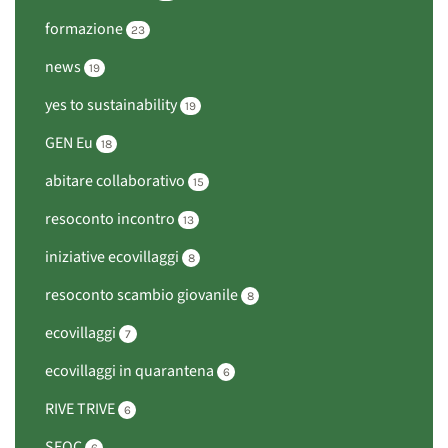
formazione
23
news
19
yes to sustainability
19
GEN Eu
18
abitare collaborativo
15
resoconto incontro
13
iniziative ecovillaggi
8
resoconto scambio giovanile
8
ecovillaggi
7
ecovillaggi in quarantena
6
RIVE TRIVE
6
SEOC