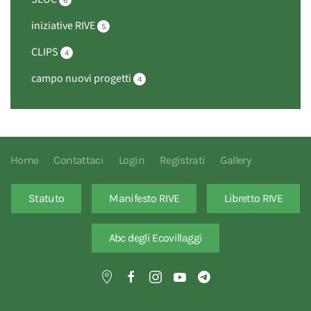
6
iniziative RIVE
5
CLIPS
4
campo nuovi progetti
4
Home
Contattaci
Login
Registrati
Gallery
Statuto
Manifesto RIVE
Libretto RIVE
Abc degli Ecovillaggi