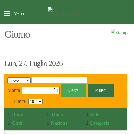
Menu
Giorno
Lun, 27. Luglio 2026
Month
Cerca
Pulisci
Limite
Data
Titolo
Sede
Citta`
Nazione
Categoria