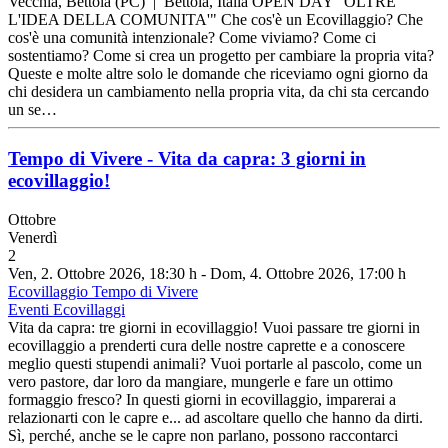
Vecchia, Bettola (PC) | Bettola, Italia OPEN DAY "OLTRE
L'IDEA DELLA COMUNITA'" Che cos'è un Ecovillaggio? Che
cos'è una comunità intenzionale? Come viviamo? Come ci
sostentiamo? Come si crea un progetto per cambiare la propria vita?
Queste e molte altre solo le domande che riceviamo ogni giorno da
chi desidera un cambiamento nella propria vita, da chi sta cercando
un se…
Tempo di Vivere - Vita da capra: 3 giorni in
ecovillaggio!
Ottobre
Venerdì
2
Ven, 2. Ottobre 2026
, 18:30 h
- Dom, 4. Ottobre 2026
,
17:00 h
Ecovillaggio Tempo di Vivere
Eventi Ecovillaggi
Vita da capra: tre giorni in ecovillaggio! Vuoi passare tre giorni in
ecovillaggio a prenderti cura delle nostre caprette e a conoscere
meglio questi stupendi animali? Vuoi portarle al pascolo, come un
vero pastore, dar loro da mangiare, mungerle e fare un ottimo
formaggio fresco? In questi giorni in ecovillaggio, imparerai a
relazionarti con le capre e... ad ascoltare quello che hanno da dirti.
Sì, perché, anche se le capre non parlano, possono raccontarci