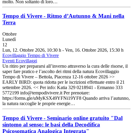
molto. Non soltanto di loro…
Tempo di Vivere - Ritmo d’Autunno & Mani nella
Terra
Ottobre
Lunedì
12
Lun, 12. Ottobre 2026
, 10:30 h
- Ven, 16. Ottobre 2026
,
15:30 h
Ecovillaggio Tempo di Vivere
Eventi Ecovillaggi
Un ritiro per prepararsi all’inverno attraverso la cura delle risorse, il
saper fare pratico e l’ascolto dei ritmi della natura Ecovillaggio
Tempo di Vivere – Bettola, Piacenza 12-16 ottobre 2026 >>
EARLY BIRD: quota ridotta per le iscrizioni effettuate entro il 21
settembre 2026. << Per info: Katia 329 0218941 - Ermanno 333
5772199 info@tempodivivere.it Per prenotare:
https://forms.gle/uMyKSX49YFNi19YF8 Quando arriva l’autunno,
la natura raccoglie le proprie energie…
Tempo di Vivere - Seminario online gratuito "Dal
sintomo al senso: le basi della Decodifica
Psicosomatica Analogica Integrata"