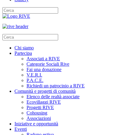
Chi siamo
Partecipa
Associati a RIVE
Categorie Sociali Rive
Fai una donazione
V.E.R.I.
P.A.C.E.
Richiedi un patrocinio a RIVE
Comunità e progetti di comunità
Elenco delle realtà associate
Ecovillaggi RIVE
Progetti RIVE
Cohousing
Associazioni
Iniziative e opportunità
Eventi
Raduno estivo