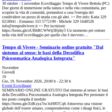
30 ottobre - 1 novembre Ecovillaggio Tempo di Vivere Bettola (PC)
Due giorni di immersione nella natura e nella vita comunitaria, per
scoprire la vita di comunità, portandosi a casa l'energia del
condividere un pezzo di strada con gli altri. >> Per info: Katia 329
0218941 - Ermanno 333 5772199 - Michele 329 1648528
info@tempodivivere.it >> Per iscrizioni:
https://forms.gle/zUBhRCWWtj3Hj4iy5 Un momento per entrare
nella vita dell’ecovillaggio per quello che è davvero:…
Tempo di Vivere - Seminario online gratuito "Dal
sintomo al senso: le basi della Decodifica
Psicosomatica Analogica Integrata"
Novembre
Giovedì
19
Gio, 19. Novembre 2026
, 20:00 h
-
22:30 h
Eventi Ecovillaggi
SEMINARIO ONLINE GRATUITO Dal sintomo al senso: le basi
della Decodifica Psicosomatica Analogica Integrata Per prenotare il
tuo posto compila il modulo
https://forms.gle/ZdKzya7iw3oHRTCq6 Attraverso una visione
globale dell’essere umano, comprenderemo come i disagi fisici, le