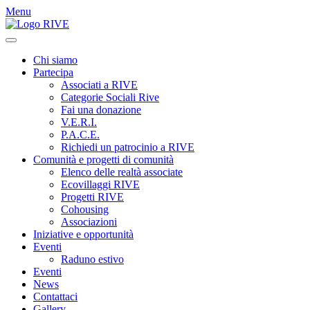
Menu
Chi siamo
Partecipa
Associati a RIVE
Categorie Sociali Rive
Fai una donazione
V.E.R.I.
P.A.C.E.
Richiedi un patrocinio a RIVE
Comunità e progetti di comunità
Elenco delle realtà associate
Ecovillaggi RIVE
Progetti RIVE
Cohousing
Associazioni
Iniziative e opportunità
Eventi
Raduno estivo
Eventi
News
Contattaci
Gallery