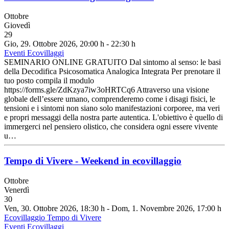
Ottobre
Giovedì
29
Gio, 29. Ottobre 2026
, 20:00 h
-
22:30 h
Eventi Ecovillaggi
SEMINARIO ONLINE GRATUITO Dal sintomo al senso: le basi
della Decodifica Psicosomatica Analogica Integrata Per prenotare il
tuo posto compila il modulo
https://forms.gle/ZdKzya7iw3oHRTCq6 Attraverso una visione
globale dell’essere umano, comprenderemo come i disagi fisici, le
tensioni e i sintomi non siano solo manifestazioni corporee, ma veri
e propri messaggi della nostra parte autentica. L'obiettivo è quello di
immergerci nel pensiero olistico, che considera ogni essere vivente
u…
Tempo di Vivere - Weekend in ecovillaggio
Ottobre
Venerdì
30
Ven, 30. Ottobre 2026
, 18:30 h
- Dom, 1. Novembre 2026
,
17:00 h
Ecovillaggio Tempo di Vivere
Eventi Ecovillaggi