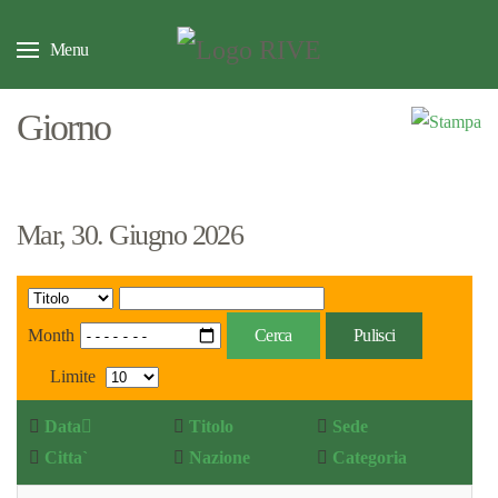
Menu
Giorno
Mar, 30. Giugno 2026
Month
Cerca
Pulisci
Limite
Data
Titolo
Sede
Citta`
Nazione
Categoria