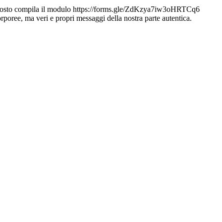
posto compila il modulo https://forms.gle/ZdKzya7iw3oHRTCq6
rporee, ma veri e propri messaggi della nostra parte autentica.