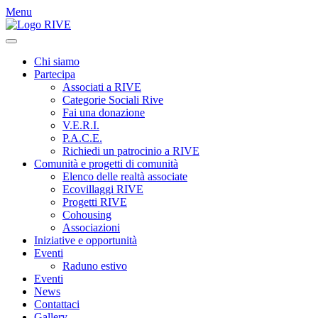
Menu
Chi siamo
Partecipa
Associati a RIVE
Categorie Sociali Rive
Fai una donazione
V.E.R.I.
P.A.C.E.
Richiedi un patrocinio a RIVE
Comunità e progetti di comunità
Elenco delle realtà associate
Ecovillaggi RIVE
Progetti RIVE
Cohousing
Associazioni
Iniziative e opportunità
Eventi
Raduno estivo
Eventi
News
Contattaci
Gallery