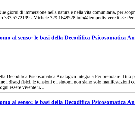
giorni di immersione nella natura e nella vita comunitaria, per scoprir
rmanno 333 5772199 - Michele 329 1648528 info@tempodivivere.it >> P
omo al senso: le basi della Decodifica Psicosomatica A
ecodifica Psicosomatica Analogica Integrata Per prenotare il tuo 
 disagi fisici, le tensioni e i sintomi non siano solo manifestazioni co
a ogni essere vivente u…
omo al senso: le basi della Decodifica Psicosomatica A