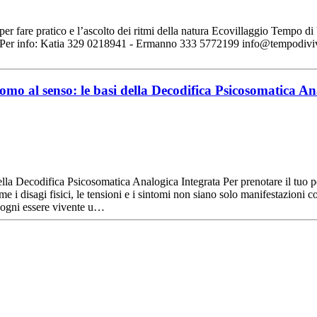
 il saper fare pratico e l’ascolto dei ritmi della natura Ecovillaggio Te
26. << Per info: Katia 329 0218941 - Ermanno 333 5772199 info@tempod
omo al senso: le basi della Decodifica Psicosomatica A
ecodifica Psicosomatica Analogica Integrata Per prenotare il tuo 
 disagi fisici, le tensioni e i sintomi non siano solo manifestazioni co
a ogni essere vivente u…