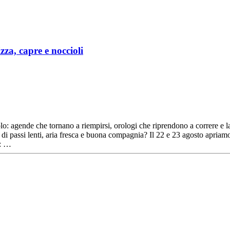
zza, capre e noccioli
o: agende che tornano a riempirsi, orologi che riprendono a correre e la s
 di passi lenti, aria fresca e buona compagnia? Il 22 e 23 agosto apriamo 
I: …