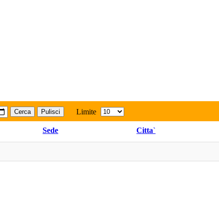
Limite
Cerca
Pulisci
Sede
Citta`