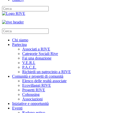
Chi siamo
Partecipa
Associati a RIVE
Categorie Sociali Rive
Fai una donazione
V.E.R.I.
P.A.C.E.
Richiedi un patrocinio a RIVE
Comunità e progetti di comunità
Elenco delle realtà associate
Ecovillaggi RIVE
Progetti RIVE
Cohousing
Associazioni
Iniziative e opportunità
Eventi
Raduno estivo