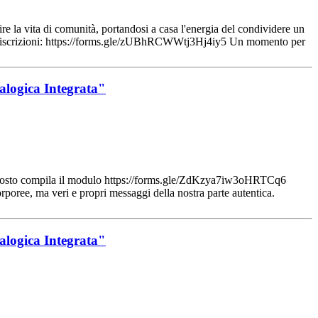
e la vita di comunità, portandosi a casa l'energia del condividere un
er iscrizioni: https://forms.gle/zUBhRCWWtj3Hj4iy5 Un momento per
nalogica Integrata"
posto compila il modulo https://forms.gle/ZdKzya7iw3oHRTCq6
rporee, ma veri e propri messaggi della nostra parte autentica.
nalogica Integrata"