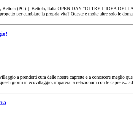
a, Bettola (PC) | Bettola, Italia OPEN DAY "OLTRE L'IDEA DELLA
ogetto per cambiare la propria vita? Queste e molte altre solo le dom
gio!
covillaggio a prenderti cura delle nostre caprette e a conoscere meglio qu
esti giorni in ecovillaggio, imparerai a relazionarti con le capre e... ad
rra