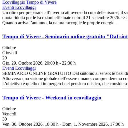
Ecovillaggio Tempo di Vivere
Eventi Ecovillaggi
Un ritiro per prepararsi all’inverno attraverso la cura delle risorse,
quota ridotta per le iscrizioni effettuate entro il 21 settembre 20
Quando arriva l’autunno, la natura raccoglie le proprie energie…
Tempo di Vivere - Seminario online gratuito "Dal sint
Ottobre
Giovedì
29
Gio, 29. Ottobre 2026
, 20:00 h
-
22:30 h
Eventi Ecovillaggi
SEMINARIO ONLINE GRATUITO Dal sintomo al senso: le basi della D
Attraverso una visione globale dell’essere umano, comprenderemo come i
L'obiettivo è quello di immergerci nel pensiero olistico, che consider
Tempo di Vivere - Weekend in ecovillaggio
Ottobre
Venerdì
30
Ven, 30. Ottobre 2026
, 18:30 h
- Dom, 1. Novembre 2026
,
17:00 h