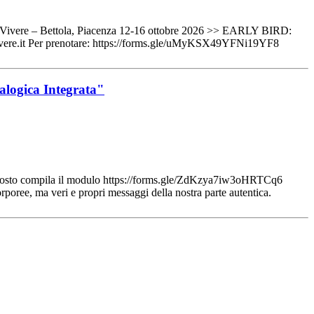
mpo di Vivere – Bettola, Piacenza 12-16 ottobre 2026 >> EARLY BIRD:
ivivere.it Per prenotare: https://forms.gle/uMyKSX49YFNi19YF8
nalogica Integrata"
posto compila il modulo https://forms.gle/ZdKzya7iw3oHRTCq6
rporee, ma veri e propri messaggi della nostra parte autentica.