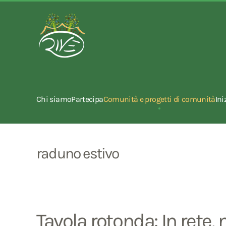
Chi siamo
Partecipa
Comunità e progetti di comunità
Ini
raduno estivo
Tavola rotonda: In rete