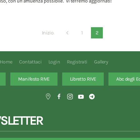
uso, con un’affluenza possibile. Vi terremo aggiornati!
Inizio
1
2
Home
Contattaci
Login
Registrati
Gallery
Manifesto RIVE
Libretto RIVE
Abc degli E
SLETTER