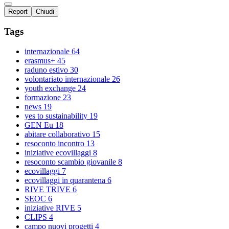
Report
Chiudi
Tags
internazionale
64
erasmus+
45
raduno estivo
30
volontariato internazionale
26
youth exchange
24
formazione
23
news
19
yes to sustainability
19
GEN Eu
18
abitare collaborativo
15
resoconto incontro
13
iniziative ecovillaggi
8
resoconto scambio giovanile
8
ecovillaggi
7
ecovillaggi in quarantena
6
RIVE TRIVE
6
SEOC
6
iniziative RIVE
5
CLIPS
4
campo nuovi progetti
4