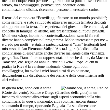
media di cinquecento persone al giorno, con la punta di settecento al
sabato, fra ecovillaggisti, permacultori, operatori della
comunicazione olistica, ricercatori, persone interessate e curiosi.
Il tema del campo era “Ecovillaggi: finestre su un mondo possibile”;
come sempre, è stato sviluppato attraverso incontri tematici dedicati
al rapporto con la terra, alle esperienze dei giovani nelle comunità, al
concetto di famiglia, di affetto, alla presentazione di nuovi progetti.
Molti workshop, incontri di contestualizzazione, scambi fra reti
diverse hanno completato il programma. Molto interessante per me –
e credo per molti – è stata la partecipazione ai “clan” territoriali (nel
mio caso, il clan Piemonte-Valle d’Aosta-Liguria) dedicati alla
condivisione di esperienze anche diverse ma legate dalla vicinanza
geografica. Damanhur era rappresentata, oltre che da me, da Macaco
Tamerice, che segue da anni la Rive e il Gen-Europe, di cui in
pratica la Rive è la versione nazionale. Come ogni buon
ecovillaggista, ho svolto i miei bravi turni di volontariato,
dedicandomi alla distribuzione dei pranzi e delle cene insieme agli
altri volontari.
In questa foto, sono con Andrea
(Corte del vento), Radice e Diego (Giardino della gioia) in un
incontro di contestualizzazione sugli aspetti economici della vita
comunitaria. In questo momento, altri volontari ancora stanno
smontando il campo, riportando Bagnaia alla sua dimensione