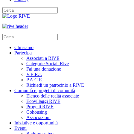
Chi siamo
Partecipa
Associati a RIVE
Categorie Sociali Rive
Fai una donazione
V.E.R.I.
P.A.C.E.
Richiedi un patrocinio a RIVE
Comunità e progetti di comunità
Elenco delle realtà associate
Ecovillaggi RIVE
Progetti RIVE
Cohousing
Associazioni
Iniziative e opportunità
Eventi
Raduno estivo