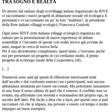
TRA SOGNO E REALTÀ
Di ritorno dal raduno degli ecovillaggi italiani organizzato da RIVE
vi raccontiamo i nuovi progetti di abitazione sociale ed ecologica lì
presentati e vi raccontiamo un po’ la loro “madrina”, la presidente
della Rete italiani villaggi ecologici, Francesca Guidotti.
Ogni anno RIVE (rete italiana villaggi ecologici) organizza un
raduno per la presentazione di nuove esperienze di abitare
sostenibile e l’incontro di queste con realtà invece già avviate da
anni, magari in cerca di nuova linfa.
Per il suo diciottesimo compleanno, quest’anno, c’eravamo anche
noi per presentare un progetto in cui crediamo molto, il primo
progetto di ecoborgo rurale della Cooperativa 24G.
[…]
Numerosi sono stati gli spunti di riflessione interessanti tratti
dall’ascolto e dal confronto emerso con i partecipanti, non ancora
abbastanza strutturati per essere raccontati. Ma potremmo riassumere
in una frase il senso ultimo di quel che è emerso: il conflitto non va
evitato, ma affrontato con serenità e svuotandosi del proprio ego, in
ascolto dell’altro. Più facile a dirsi che a farsi, per questo non si può
raccontare ciò che si impara, ma provare a essere col tempo e molto
impegno un buon esempio)