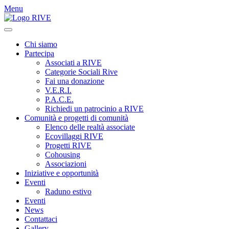
Menu
Chi siamo
Partecipa
Associati a RIVE
Categorie Sociali Rive
Fai una donazione
V.E.R.I.
P.A.C.E.
Richiedi un patrocinio a RIVE
Comunità e progetti di comunità
Elenco delle realtà associate
Ecovillaggi RIVE
Progetti RIVE
Cohousing
Associazioni
Iniziative e opportunità
Eventi
Raduno estivo
Eventi
News
Contattaci
Gallery