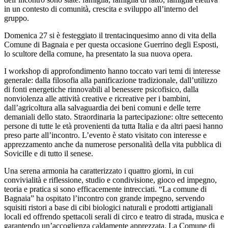
in un contesto di comunità, crescita e sviluppo all’interno del
gruppo.
Domenica 27 si è festeggiato il trentacinquesimo anno di vita della
Comune di Bagnaia e per questa occasione Guerrino degli Esposti,
lo scultore della comune, ha presentato la sua nuova opera.
I workshop di approfondimento hanno toccato vari temi di interesse
generale: dalla filosofia alla panificazione tradizionale, dall’utilizzo
di fonti energetiche rinnovabili al benessere psicofisico, dalla
nonviolenza alle attività creative e ricreative per i bambini,
dall’agricoltura alla salvaguardia dei beni comuni e delle terre
demaniali dello stato. Straordinaria la partecipazione: oltre settecento
persone di tutte le età provenienti da tutta Italia e da altri paesi hanno
preso parte all’incontro. L’evento è stato visitato con interesse e
apprezzamento anche da numerose personalità della vita pubblica di
Sovicille e di tutto il senese.
Una serena armonia ha caratterizzato i quattro giorni, in cui
convivialità e riflessione, studio e condivisione, gioco ed impegno,
teoria e pratica si sono efficacemente intrecciati. “La comune di
Bagnaia” ha ospitato l’incontro con grande impegno, servendo
squisiti ristori a base di cibi biologici naturali e prodotti artigianali
locali ed offrendo spettacoli serali di circo e teatro di strada, musica e
garantendo un’accoglienza caldamente apprezzata. La Comune di