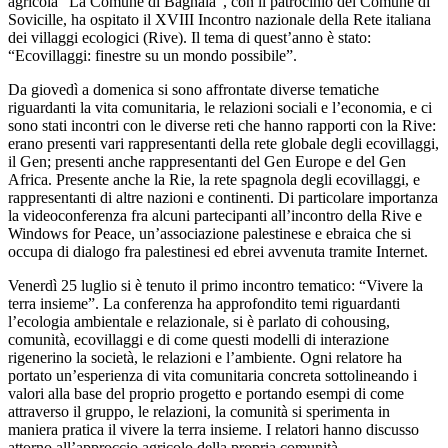
agricola “La Comune di Bagnaia”, con il patrocinio del Comune di
Sovicille, ha ospitato il XVIII Incontro nazionale della Rete italiana
dei villaggi ecologici (Rive). Il tema di quest’anno è stato:
“Ecovillaggi: finestre su un mondo possibile”.
Da giovedì a domenica si sono affrontate diverse tematiche
riguardanti la vita comunitaria, le relazioni sociali e l’economia, e ci
sono stati incontri con le diverse reti che hanno rapporti con la Rive:
erano presenti vari rappresentanti della rete globale degli ecovillaggi,
il Gen; presenti anche rappresentanti del Gen Europe e del Gen
Africa. Presente anche la Rie, la rete spagnola degli ecovillaggi, e
rappresentanti di altre nazioni e continenti. Di particolare importanza
la videoconferenza fra alcuni partecipanti all’incontro della Rive e
Windows for Peace, un’associazione palestinese e ebraica che si
occupa di dialogo fra palestinesi ed ebrei avvenuta tramite Internet.
Venerdì 25 luglio si è tenuto il primo incontro tematico: “Vivere la
terra insieme”. La conferenza ha approfondito temi riguardanti
l’ecologia ambientale e relazionale, si è parlato di cohousing,
comunità, ecovillaggi e di come questi modelli di interazione
rigenerino la società, le relazioni e l’ambiente. Ogni relatore ha
portato un’esperienza di vita comunitaria concreta sottolineando i
valori alla base del proprio progetto e portando esempi di come
attraverso il gruppo, le relazioni, la comunità si sperimenta in
maniera pratica il vivere la terra insieme. I relatori hanno discusso
attorno all’approccio agricolo della propria comunità,