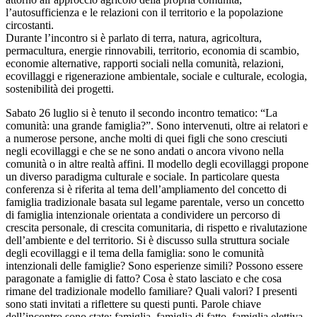
l’autosufficienza e le relazioni con il territorio e la popolazione
circostanti.
Durante l’incontro si è parlato di terra, natura, agricoltura,
permacultura, energie rinnovabili, territorio, economia di scambio,
economie alternative, rapporti sociali nella comunità, relazioni,
ecovillaggi e rigenerazione ambientale, sociale e culturale, ecologia,
sostenibilità dei progetti.
Sabato 26 luglio si è tenuto il secondo incontro tematico: “La
comunità: una grande famiglia?”. Sono intervenuti, oltre ai relatori e
a numerose persone, anche molti di quei figli che sono cresciuti
negli ecovillaggi e che se ne sono andati o ancora vivono nella
comunità o in altre realtà affini. Il modello degli ecovillaggi propone
un diverso paradigma culturale e sociale. In particolare questa
conferenza si è riferita al tema dell’ampliamento del concetto di
famiglia tradizionale basata sul legame parentale, verso un concetto
di famiglia intenzionale orientata a condividere un percorso di
crescita personale, di crescita comunitaria, di rispetto e rivalutazione
dell’ambiente e del territorio. Si è discusso sulla struttura sociale
degli ecovillaggi e il tema della famiglia: sono le comunità
intenzionali delle famiglie? Sono esperienze simili? Possono essere
paragonate a famiglie di fatto? Cosa è stato lasciato e che cosa
rimane del tradizionale modello familiare? Quali valori? I presenti
sono stati invitati a riflettere su questi punti. Parole chiave
dell’incontro sono state: famiglia, famiglia di fatto, famiglia elettiva