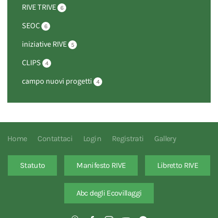
RIVE TRIVE
6
SEOC
6
iniziative RIVE
5
CLIPS
4
campo nuovi progetti
4
Home
Contattaci
Login
Registrati
Gallery
Statuto
Manifesto RIVE
Libretto RIVE
Abc degli Ecovillaggi