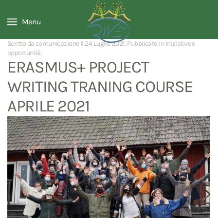
Menu
Scritto da comunicazione il
24 Luglio 2021
. Pubblicato in
Iniziative e
opportunità
.
ERASMUS+ PROJECT
WRITING TRANING COURSE
APRILE 2021