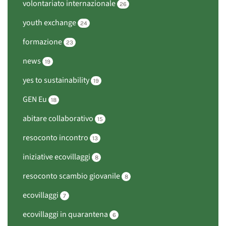
volontariato internazionale
26
youth exchange
24
formazione
23
news
19
yes to sustainability
19
GEN Eu
18
abitare collaborativo
15
resoconto incontro
13
iniziative ecovillaggi
8
resoconto scambio giovanile
8
ecovillaggi
7
ecovillaggi in quarantena
6