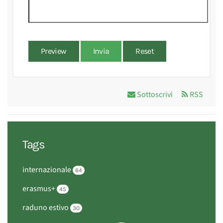
Preview
Invia
Reset
Sottoscrivi
RSS
Tags
internazionale
64
erasmus+
45
raduno estivo
30