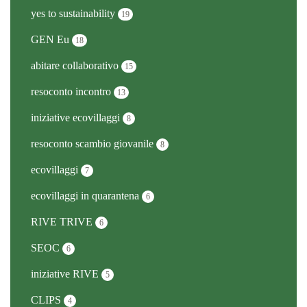
yes to sustainability
19
GEN Eu
18
abitare collaborativo
15
resoconto incontro
13
iniziative ecovillaggi
8
resoconto scambio giovanile
8
ecovillaggi
7
ecovillaggi in quarantena
6
RIVE TRIVE
6
SEOC
6
iniziative RIVE
5
CLIPS
4