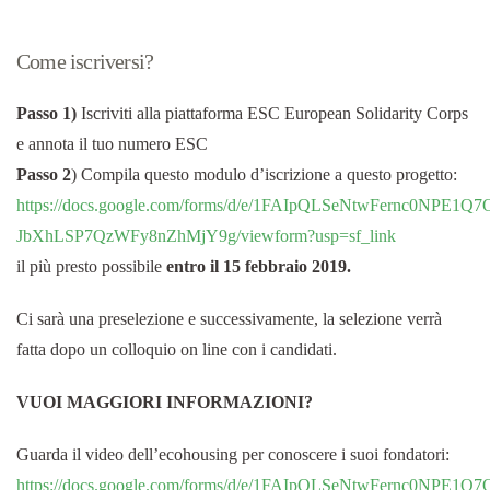
Come iscriversi?
Passo 1)
Iscriviti alla piattaforma ESC European Solidarity Corps
e annota il tuo numero ESC
Passo 2
) Compila questo modulo d’iscrizione a questo progetto:
https://docs.google.com/forms/d/e/1FAIpQLSeNtwFernc0NPE1Q
JbXhLSP7QzWFy8nZhMjY9g/viewform?usp=sf_link
il più presto possibile
entro il 15 febbraio 2019.
Ci sarà una preselezione e successivamente, la selezione verrà
fatta dopo un colloquio on line con i candidati.
VUOI MAGGIORI INFORMAZIONI?
Guarda il video dell’ecohousing per conoscere i suoi fondatori:
https://docs.google.com/forms/d/e/1FAIpQLSeNtwFernc0NPE1Q