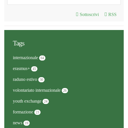
Sottoscrivi
RSS
Tags
internazionale
64
erasmus+
45
raduno estivo
30
volontariato internazionale
26
youth exchange
24
formazione
23
news
19