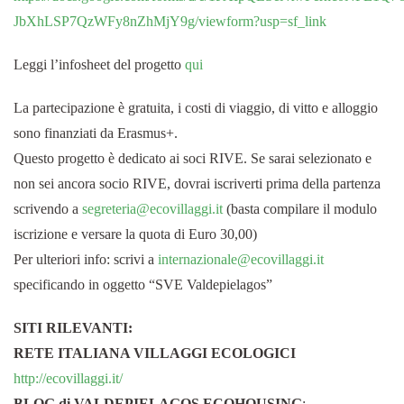
JbXhLSP7QzWFy8nZhMjY9g/viewform?usp=sf_link
Leggi l’infosheet del progetto
qui
La partecipazione è gratuita, i costi di viaggio, di vitto e alloggio
sono finanziati da Erasmus+.
Questo progetto è dedicato ai soci RIVE. Se sarai selezionato e
non sei ancora socio RIVE, dovrai iscriverti prima della partenza
scrivendo a
segreteria@ecovillaggi.it
(basta compilare il modulo
iscrizione e versare la quota di Euro 30,00)
Per ulteriori info: scrivi a
internazionale@ecovillaggi.it
specificando in oggetto “SVE Valdepielagos”
SITI RILEVANTI:
RETE ITALIANA VILLAGGI ECOLOGICI
http://ecovillaggi.it/
BLOG di VALDEPIELAGOS ECOHOUSING
: