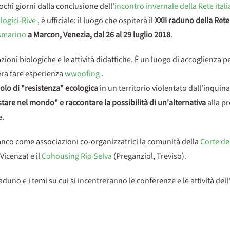
ochi giorni dalla conclusione dell'
incontro invernale della Rete itali
logici-Rive
, è ufficiale: il luogo che ospiterà il
XXII raduno della Rete
smarino
a Marcon, Venezia, dal 26 al 29 luglio 2018
.
vazioni biologiche e le attività didattiche. È un luogo di accoglienza 
era fare esperienza
wwoofing
.
olo di "resistenza" ecologica
in un territorio violentato dall'inquin
stare nel mondo" e raccontare la possibilità di un'alternativa
alla p
e.
ianco come associazioni co-organizzatrici la comunità della
Corte de
Vicenza) e il
Cohousing Rio Selva
(Preganziol, Treviso).
aduno e i temi su cui si incentreranno le conferenze e le attività dell