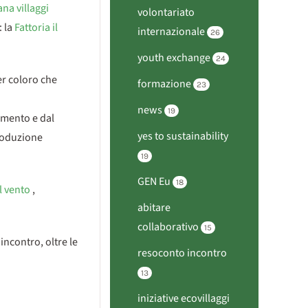
ana villaggi
volontariato
: la
Fattoria il
internazionale
26
youth exchange
24
per coloro che
formazione
23
news
19
amento e dal
yes to sustainability
roduzione
19
GEN Eu
18
l vento
,
abitare
collaborativo
15
'incontro, oltre le
resoconto incontro
13
iniziative ecovillaggi