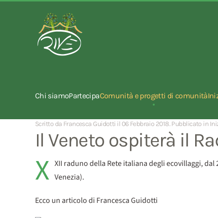
Chi siamo
Partecipa
Comunità e progetti di comunità
Ini
Scritto da Francesca Guidotti il
06 Febbraio 2018
. Pubblicato in
Ini
Il Veneto ospiterà il 
X
XII raduno della Rete italiana degli ecovillaggi, dal
Venezia).
Ecco un articolo di Francesca Guidotti