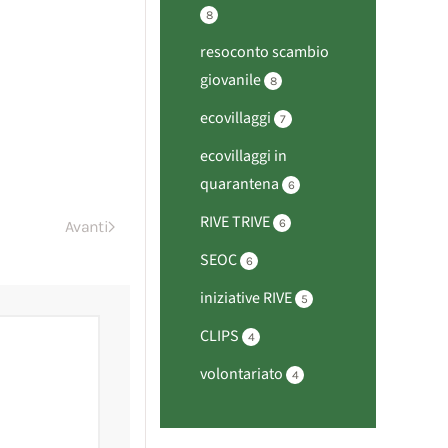
8
resoconto scambio
giovanile
8
ecovillaggi
7
ecovillaggi in
quarantena
6
RIVE TRIVE
6
Avanti
SEOC
6
iniziative RIVE
5
CLIPS
4
volontariato
4