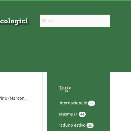
Type 2 or more characters for results.
Tags
arino (Marcon,
internazionale
63
erasmus+
44
raduno estivo
30