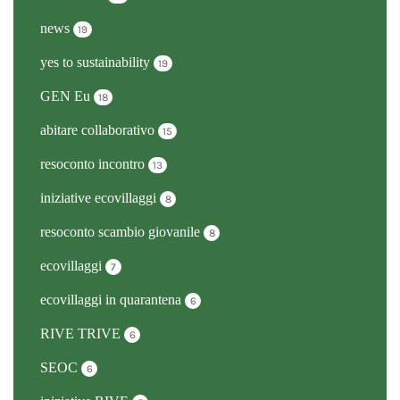
news
19
yes to sustainability
19
GEN Eu
18
abitare collaborativo
15
resoconto incontro
13
iniziative ecovillaggi
8
resoconto scambio giovanile
8
ecovillaggi
7
ecovillaggi in quarantena
6
RIVE TRIVE
6
SEOC
6