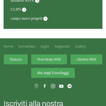
iniziative RIVE
5
CLIPS
4
campo nuovi progetti
4
Home
Contattaci
Login
Registrati
Gallery
Statuto
Manifesto RIVE
Libretto RIVE
Abc degli Ecovillaggi
Iscriviti alla nostra