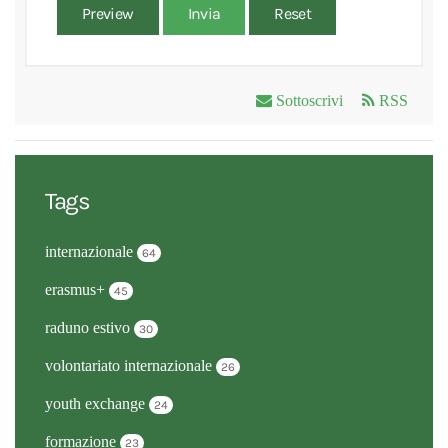
Preview
Invia
Reset
Sottoscrivi
RSS
Tags
internazionale
64
erasmus+
45
raduno estivo
30
volontariato internazionale
26
youth exchange
24
formazione
23