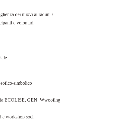
lienza dei nuovi ai raduni /
ipanti e volontari.
iale
losofico-simbolico
n Italia,ECOLISE, GEN, Wwoofing
tà e workshop soci