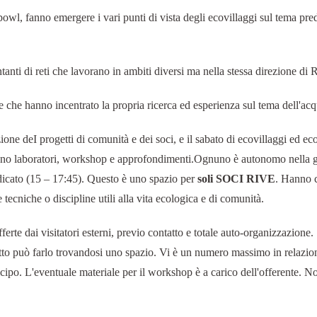
shbowl, fanno emergere i vari punti di vista degli ecovillaggi sul tema pre
tanti di reti che lavorano in ambiti diversi ma nella stessa direzione di
e che hanno incentrato la propria ricerca ed esperienza sul tema dell'acq
ione deI progetti di comunità e dei soci, e il sabato di ecovillaggi ed eco
iranno laboratori, workshop e approfondimenti.Ognuno è autonomo nella 
 indicato (15 – 17:45). Questo è uno spazio per
soli SOCI RIVE
. Hanno 
 tecniche o discipline utili alla vita ecologica e di comunità.
rte dai visitatori esterni, previo contatto e totale auto-organizzazione.
to può farlo trovandosi uno spazio. Vi è un numero massimo in relazion
ticipo. L'eventuale materiale per il workshop è a carico dell'offerente. N