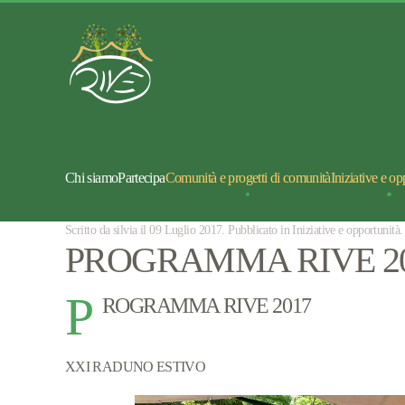
Chi siamo
Partecipa
Comunità e progetti di comunità
Iniziative e op
Scritto da silvia il
09 Luglio 2017
. Pubblicato in
Iniziative e opportunità
.
PROGRAMMA RIVE 2
P
ROGRAMMA RIVE 2017
XXI RADUNO ESTIVO