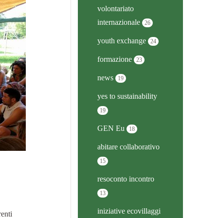
volontariato
internazionale
26
youth exchange
24
formazione
23
news
19
yes to sustainability
19
GEN Eu
18
abitare collaborativo
15
resoconto incontro
13
iniziative ecovillaggi
enti