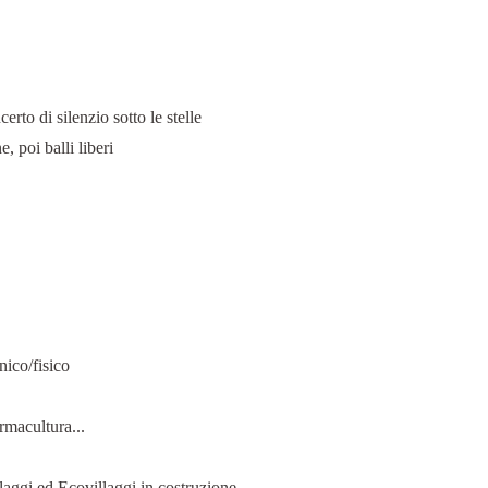
rto di silenzio sotto le stelle
, poi balli liberi
nico/fisico
rmacultura...
aggi ed Ecovillaggi in costruzione