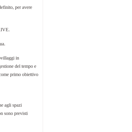
definito, per avere
 RIVE.
ua.
villaggi in
gestione del tempo e
come primo obiettivo
e agli spazi
on sono previsti