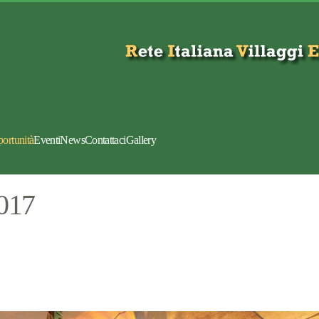
portunità
Eventi
News
Contattaci
Gallery
017