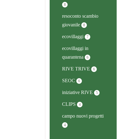
8
resoconto scambio
giovanile
8
ecovillaggi
7
ecovillaggi in
quarantena
6
RIVE TRIVE
6
SEOC
6
iniziative RIVE
5
CLIPS
4
campo nuovi progetti
4