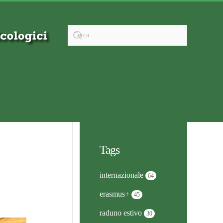
Tags
internazionale
64
erasmus+
45
raduno estivo
30