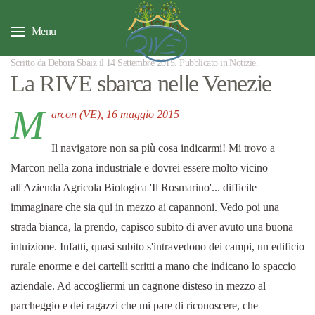
Menu
Scritto da Debora Sbaiz il
14 Settembre 2015
. Pubblicato in
Notizie
.
La RIVE sbarca nelle Venezie
M
arcon (VE), 16 maggio 2015
Il navigatore non sa più cosa indicarmi! Mi trovo a
Marcon nella zona industriale e dovrei essere molto vicino
all'Azienda Agricola Biologica 'Il Rosmarino'... difficile
immaginare che sia qui in mezzo ai capannoni. Vedo poi una
strada bianca, la prendo, capisco subito di aver avuto una buona
intuizione. Infatti, quasi subito s'intravedono dei campi, un edificio
rurale enorme e dei cartelli scritti a mano che indicano lo spaccio
aziendale. Ad accogliermi un cagnone disteso in mezzo al
parcheggio e dei ragazzi che mi pare di riconoscere, che