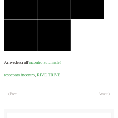
Arrivederci all'
incontro autunnale!
resoconto incontro
,
RIVE TRIVE
Prec
Avanti