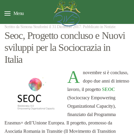
Menu
Scritto da Simona Straforini il
31 Dicembre 2017
. Pubblicato in
Notizie
.
Seoc, Progetto concluso e Nuovi
sviluppi per la Sociocrazia in
Italia
A
novembre si è concluso,
dopo due anni di intenso
lavoro, il progetto
SEOC
(Sociocracy Empowering
Organizational Capacity),
finanziato dal Programma
Erasmus+ dell’Unione Europea. Il progetto, promosso da
Asociatia Romania in Transitie (Il Movimento di Transition