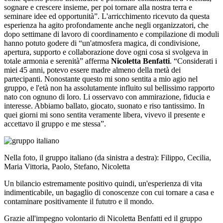
sognare e crescere insieme, per poi tornare alla nostra terra e
seminare idee ed opportunità”. L'arricchimento ricevuto da questa
esperienza ha agito profondamente anche negli organizzatori, che
dopo settimane di lavoro di coordinamento e compilazione di moduli
hanno potuto godere di “un'atmosfera magica, di condivisione,
apertura, supporto e collaborazione dove ogni cosa si svolgeva in
totale armonia e serenità” afferma
Nicoletta Benfatti
. “Considerati i
miei 45 anni, potevo essere madre almeno della metà dei
partecipanti. Nonostante questo mi sono sentita a mio agio nel
gruppo, e l'età non ha assolutamente influito sul bellissimo rapporto
nato con ognuno di loro. Li osservavo con ammirazione, fiducia e
interesse. Abbiamo ballato, giocato, suonato e riso tantissimo. In
quei giorni mi sono sentita veramente libera, vivevo il presente e
accettavo il gruppo e me stessa”.
Nella foto, il gruppo italiano (da sinistra a destra): Filippo, Cecilia,
Maria Vittoria, Paolo, Stefano, Nicoletta
Un bilancio estremamente positivo quindi, un'esperienza di vita
indimenticabile, un bagaglio di conoscenze con cui tornare a casa e
contaminare positivamente il fututro e il mondo.
Grazie all'impegno volontario di Nicoletta Benfatti ed il gruppo