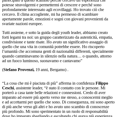
partecipato a questo scambio perché cercavo un’esperienza che
potesse stravolgermi e permettermi di crescere e perché sono
profondamente interessato agli ecovillaggi. Ho trovato ciò che
cercavo. Il clima accogliente, mi ha permesso di scambiare
apertamente parole, emozioni e sogni con giovani provenienti da
svariate nazioni europee.
Tutti assieme, e sotto la guida degli youth leader, abbiamo creato
forti legami tra noi: un gruppo caratterizzato da autenticità, empatia,
condivisione e tante risate. Ho avuto un significativo assaggio di
quello che una vita in comunità potrebbe essere. Ho riscoperto
l’umanità che accomuna genti di nazionalità differenti, specialmente
quando camminavamo in silenzio nella natura… o quando, attorno
ad un fuoco luminoso, suonavamo e cantavamo”
(
Stefano Provenzi,
19 anni, Bergamo) .
“La cosa che mi è piaciuta di più” afferma in confidenza
Filippo
Ceschi
, assistente leader, “è stato il contatto con le persone. Mi
porterò a casa tante belle relazioni e connessioni. Credo di aver
imparato ad essere più aperto verso me stesso, a conoscermi meglio
e ad accettarmi per quello che sono. Di conseguenza, mi sono aperto
di più anche verso gli altri e ho avuto uno scambio di conoscenze
più profondo. Mi sono sperimentato in un ruolo di responsabilità
dove ho imparato sbagliando e ascoltando chi aveva più esperienza