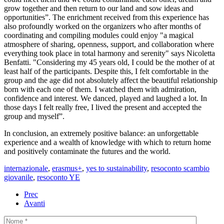
grow together and then return to our land and sow ideas and
opportunities”. The enrichment received from this experience has
also profoundly worked on the organizers who after months of
coordinating and compiling modules could enjoy "a magical
atmosphere of sharing, openness, support, and collaboration where
everything took place in total harmony and serenity" says Nicoletta
Benfatti. "Considering my 45 years old, I could be the mother of at
least half of the participants. Despite this, I felt comfortable in the
group and the age did not absolutely affect the beautiful relationship
born with each one of them. I watched them with admiration,
confidence and interest. We danced, played and laughed a lot. In
those days I felt really free, I lived the present and accepted the
group and myself”.
In conclusion, an extremely positive balance: an unforgettable
experience and a wealth of knowledge with which to return home
and positively contaminate the futures and the world.
internazionale
,
erasmus+
,
yes to sustainability
,
resoconto scambio
giovanile
,
resoconto YE
Prec
Avanti