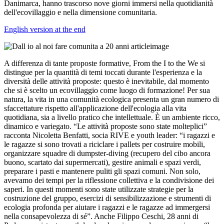
Danimarca, hanno trascorso nove giorni immersi nella quotidianità
dell'ecovillaggio e nella dimensione comunitaria.
English version at the end
A differenza di tante proposte formative, From the I to the We si
distingue per la quantità di temi toccati durante l'esperienza e la
diversità delle attività proposte: questo è inevitabile, dal momento
che si è scelto un ecovillaggio come luogo di formazione! Per sua
natura, la vita in una comunità ecologica presenta un gran numero di
sfaccettature rispetto all'applicazione dell'ecologia alla vita
quotidiana, sia a livello pratico che intellettuale. È un ambiente ricco,
dinamico e variegato. “Le attività proposte sono state molteplici”
racconta Nicoletta Benfatti, socia RIVE e youth leader: “i ragazzi e
le ragazze si sono trovati a riciclare i pallets per costruire mobili,
organizzare squadre di dumpster-diving (recupero del cibo ancora
buono, scartato dai supermercati), gestire animali e spazi verdi,
preparare i pasti e mantenere puliti gli spazi comuni. Non solo,
avevamo dei tempi per la riflessione collettiva e la condivisione dei
saperi. In questi momenti sono state utilizzate strategie per la
costruzione del gruppo, esercizi di sensibilizzazione e strumenti di
ecologia profonda per aiutare i ragazzi e le ragazze ad immergersi
nella consapevolezza di sé”. Anche Filippo Ceschi, 28 anni di