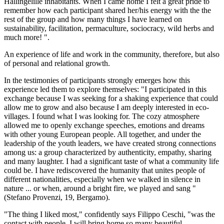
Hallingelille inhabitants. When I came home I felt a great pride to
remember how each participant shared her/his energy with the the
rest of the group and how many things I have learned on
sustainability, facilitation, permaculture, sociocracy, wild herbs and
much more! ".
An experience of life and work in the community, therefore, but also
of personal and relational growth.
In the testimonies of participants strongly emerges how this
experience led them to explore themselves: "I participated in this
exchange because I was seeking for a shaking experience that could
allow me to grow and also because I am deeply interested in eco-
villages. I found what I was looking for. The cozy atmosphere
allowed me to openly exchange speeches, emotions and dreams
with other young European people. All together, and under the
leadership of the youth leaders, we have created strong connections
among us: a group characterized by authenticity, empathy, sharing
and many laughter. I had a significant taste of what a community life
could be. I have rediscovered the humanity that unites people of
different nationalities, especially when we walked in silence in
nature ... or when, around a bright fire, we played and sang "
(Stefano Provenzi, 19, Bergamo).
"The thing I liked most," confidently says Filippo Ceschi, "was the
contact with people. I will bring home so many beautiful