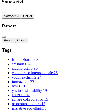
Sottoscrivi
Sottoscrivi
Chiudi
Report
Report
Chiudi
Tags
internazionale
63
erasmus+
44
raduno estivo
30
volontariato internazionale
26
youth exchange
24
formazione
23
news
19
yes to sustainability
19
GEN Eu
18
abitare collaborativo
15
resoconto incontro
13
iniziative ecovillaggi
8