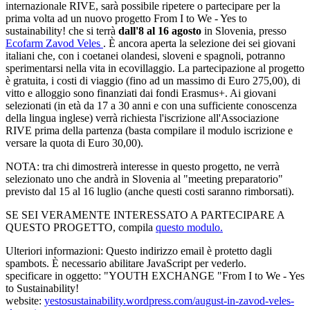
internazionale RIVE, sarà possibile ripetere o partecipare per la
prima volta ad un nuovo progetto From I to We - Yes to
sustainability! che si terrà
dall'8 al 16 agosto
in Slovenia, presso
Ecofarm Zavod Veles
. È ancora aperta la selezione dei sei giovani
italiani che, con i coetanei olandesi, sloveni e spagnoli, potranno
sperimentarsi nella vita in ecovillaggio. La partecipazione al progetto
è gratuita, i costi di viaggio (fino ad un massimo di Euro 275,00), di
vitto e alloggio sono finanziati dai fondi Erasmus+. Ai giovani
selezionati (in età da 17 a 30 anni e con una sufficiente conoscenza
della lingua inglese) verrà richiesta l'iscrizione all'Associazione
RIVE prima della partenza (basta compilare il modulo iscrizione e
versare la quota di Euro 30,00).
NOTA: tra chi dimostrerà interesse in questo progetto, ne verrà
selezionato uno che andrà in Slovenia al "meeting preparatorio"
previsto dal 15 al 16 luglio (anche questi costi saranno rimborsati).
SE SEI VERAMENTE INTERESSATO A PARTECIPARE A
QUESTO PROGETTO, compila
questo modulo.
Ulteriori informazioni:
Questo indirizzo email è protetto dagli
spambots. È necessario abilitare JavaScript per vederlo.
specificare in oggetto: "YOUTH EXCHANGE "From I to We - Yes
to Sustainability!
website:
yestosustainability.wordpress.com/august-in-zavod-veles-