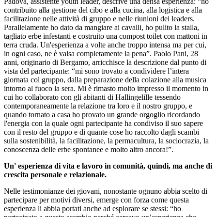
Padova, assistente youth leader, descrive una densa esperienza: “ho
contribuito alla gestione del cibo e alla cucina, alla logistica e alla
facilitazione nelle attività di gruppo e nelle riunioni dei leaders.
Parallelamente ho dato da mangiare ai cavalli, ho pulito la stalla,
tagliato erbe infestanti e costruito una compost toilet con mattoni in
terra cruda. Un'esperienza a volte anche troppo intensa ma per cui,
in ogni caso, ne è valsa completamente la pena”. Paolo Pani, 28
anni, originario di Bergamo, arricchisce la descrizione dal punto di
vista del partecipante: “mi sono trovato a condividere l’intera
giornata col gruppo, dalla preparazione della colazione alla musica
intorno al fuoco la sera. Mi è rimasto molto impresso il momento in
cui ho collaborato con gli abitanti di Hallingelille tessendo
contemporaneamente la relazione tra loro e il nostro gruppo, e
quando tornato a casa ho provato un grande orgoglio ricordando
l'energia con la quale ogni partecipante ha condiviso il suo sapere
con il resto del gruppo e di quante cose ho raccolto dagli scambi
sulla sostenibilità, la facilitazione, la permacultura, la sociocrazia, la
conoscenza delle erbe spontanee e molto altro ancora!”.
Un' esperienza di vita e lavoro in comunità, quindi, ma anche di
crescita personale e relazionale.
Nelle testimonianze dei giovani, nonostante ognuno abbia scelto di
partecipare per motivi diversi, emerge con forza come questa
esperienza li abbia portati anche ad esplorare se stessi: “ho