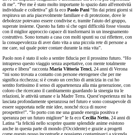
di me”. “Per me è stato molto importante lo spazio dato all'emotività
individuale e collettiva” gli fa eco
Paolo Pani
“fin dai primi giorni si
respirava un aria piacevolmente familiare e di protezione, dove le
debolezze potevano essere condivise e, tramite l'aiuto del gruppo,
superate insieme. Questo ha fatto sì che ogni difficoltà fosse vissuta
con il miglior approccio capace di trasformarsi in un insegnamento
costruttivo. Sono tornato a casa con molti spunti su cui riflettere, con
la consapevolezza di aver dato vita a una piccola rete di persone a
me care, sul quale poter contare durante la mia vita”.
Paolo non è stato il solo a sentire fiducia per il prossimo futuro. “Ho
intrapreso questo viaggio senza aspettative, con mente totalmente
aperta e libera” racconta
Maria Vittoria Tenci
, 24 anni di Verona
“mi sono trovata a contatto con persone eterogenee che per me
significa ricchezza; si è creato un cerchio di amicizia in cui ho
sentito fortissimo il senso di appartenenza alla mia generazione, con
coloro che ricercano il cambiamento guardando la sinergia tra le
relazioni, le attività umane e la Madre Terra. Quest’esperienza mi ha
lasciata profondamente speranzosa nel futuro e sono consapevole di
essere supportata nelle mie idee, nonché ricca di nuove
prospettive!”. “Io porto con me una grande energia positiva e
speranza per un futuro migliore” le fa eco
Cecilia Netto
, 24 anni di
Latina “la felicità nello scoprire quante splendide anime esistono
anche in questa parte di mondo (l'Occidente) e grazie a progetti
come questo posso incontrarle e possiamo contaminarci a vicenda,