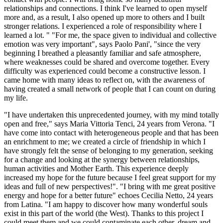
relationships and connections. I think I've learned to open myself
more and, as a result, I also opened up more to others and I built
stronger relations. I experienced a role of responsibility where I
learned a lot. " "For me, the space given to individual and collective
emotion was very important", says Paolo Pani', "since the very
beginning I breathed a pleasantly familiar and safe atmosphere,
where weaknesses could be shared and overcome together. Every
difficulty was experienced could become a constructive lesson. I
came home with many ideas to reflect on, with the awareness of
having created a small network of people that I can count on during
my life.
"I have undertaken this unprecedented journey, with my mind totally
open and free," says Maria Vittoria Tenci, 24 years from Verona. "I
have come into contact with heterogeneous people and that has been
an enrichment to me; we created a circle of friendship in which I
have strongly felt the sense of belonging to my generation, seeking
for a change and looking at the synergy between relationships,
human activities and Mother Earth. This experience deeply
increased my hope for the future because I feel great support for my
ideas and full of new perspectives!". "I bring with me great positive
energy and hope for a better future" echoes Cecilia Netto, 24 years
from Latina. "I am happy to discover how many wonderful souls
exist in this part of the world (the West). Thanks to this project I
could meet them and we could contaminate each other, dream and