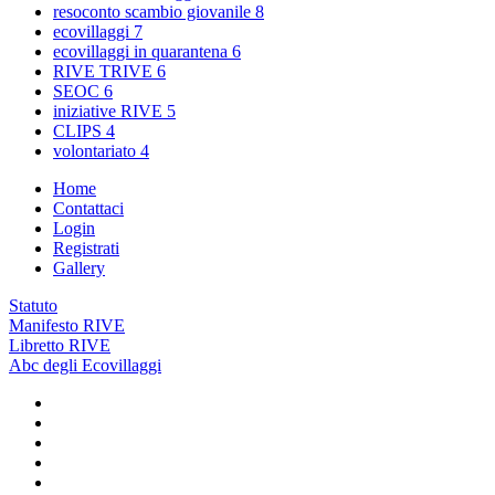
resoconto scambio giovanile
8
ecovillaggi
7
ecovillaggi in quarantena
6
RIVE TRIVE
6
SEOC
6
iniziative RIVE
5
CLIPS
4
volontariato
4
Home
Contattaci
Login
Registrati
Gallery
Statuto
Manifesto RIVE
Libretto RIVE
Abc degli Ecovillaggi