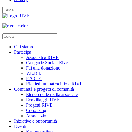
Chi siamo
Partecipa
Associati a RIVE
Categorie Sociali Rive
Fai una donazione
V.E.R.I.
P.A.C.E.
Richiedi un patrocinio a RIVE
Comunità e progetti di comunità
Elenco delle realtà associate
Ecovillaggi RIVE
Progetti RIVE
Cohousing
Associazioni
Iniziative e opportunità
Eventi
Raduno estivo