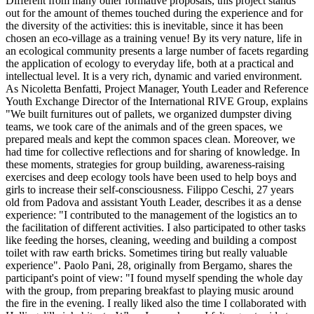
Different from many other formative proposals, this project stands
out for the amount of themes touched during the experience and for
the diversity of the activities: this is inevitable, since it has been
chosen an eco-village as a training venue! By its very nature, life in
an ecological community presents a large number of facets regarding
the application of ecology to everyday life, both at a practical and
intellectual level. It is a very rich, dynamic and varied environment.
As Nicoletta Benfatti, Project Manager, Youth Leader and Reference
Youth Exchange Director of the International RIVE Group, explains
"We built furnitures out of pallets, we organized dumpster diving
teams, we took care of the animals and of the green spaces, we
prepared meals and kept the common spaces clean. Moreover, we
had time for collective reflections and for sharing of knowledge. In
these moments, strategies for group building, awareness-raising
exercises and deep ecology tools have been used to help boys and
girls to increase their self-consciousness. Filippo Ceschi, 27 years
old from Padova and assistant Youth Leader, describes it as a dense
experience: "I contributed to the management of the logistics an to
the facilitation of different activities. I also participated to other tasks
like feeding the horses, cleaning, weeding and building a compost
toilet with raw earth bricks. Sometimes tiring but really valuable
experience". Paolo Pani, 28, originally from Bergamo, shares the
participant's point of view: "I found myself spending the whole day
with the group, from preparing breakfast to playing music around
the fire in the evening. I really liked also the time I collaborated with