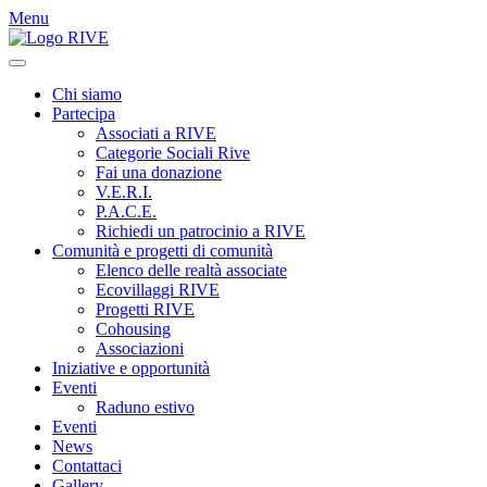
Menu
Chi siamo
Partecipa
Associati a RIVE
Categorie Sociali Rive
Fai una donazione
V.E.R.I.
P.A.C.E.
Richiedi un patrocinio a RIVE
Comunità e progetti di comunità
Elenco delle realtà associate
Ecovillaggi RIVE
Progetti RIVE
Cohousing
Associazioni
Iniziative e opportunità
Eventi
Raduno estivo
Eventi
News
Contattaci
Gallery