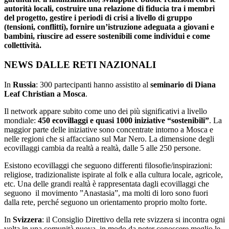
autorità locali, costruire una relazione di fiducia tra i membri
del progetto, gestire i periodi di crisi a livello di gruppo
(tensioni, conflitti), fornire un’istruzione adeguata a giovani e
bambini, riuscire ad essere sostenibili come individui e come
collettività.
NEWS DALLE RETI NAZIONALI
In
Russia
: 300 partecipanti hanno assistito al
seminario di Diana
Leaf Christian a Mosca
.
Il network appare subito come uno dei più significativi a livello
mondiale:
450 ecovillaggi e quasi 1000 iniziative “sostenibili”
. La
maggior parte delle iniziative sono concentrate intorno a Mosca e
nelle regioni che si affacciano sul Mar Nero. La dimensione degli
ecovillaggi cambia da realtà a realtà, dalle 5 alle 250 persone.
Esistono ecovillaggi che seguono differenti filosofie/inspirazioni:
religiose, tradizionaliste ispirate al folk e alla cultura locale, agricole,
etc. Una delle grandi realtà è rappresentata dagli ecovillaggi che
seguono il movimento ”Anastasia”, ma molti di loro sono fuori
dalla rete, perché seguono un orientamento proprio molto forte.
In
Svizzera
: il Consiglio Direttivo della rete svizzera si incontra ogni
volta in una comunità nuova, in modo da poter conoscere meglio le