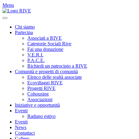
Menu
Chi siamo
Partecipa
Associati a RIVE
Categorie Sociali Rive
Fai una donazione
V.E.R.I.
P.A.C.E.
Richiedi un patrocinio a RIVE
Comunità e progetti di comunità
Elenco delle realtà associate
Ecovillaggi RIVE
Progetti RIVE
Cohousing
Associazioni
Iniziative e opportunità
Eventi
Raduno estivo
Eventi
News
Contattaci
Gallery