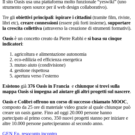
Il sito Oasis usa una piattaforma molto funzionale “yeswiki” (uno
strumento open source per il web design collaborativo).
Tre gli
obiettivi principali
:
ispirare i cittadini
(tramite film, riviste,
libri etc),
creare connessioni
(essere più forti insieme),
supportare
la crescita collettiva
(attraverso la creazione di strumenti formativi).
Oasis
è un concetto creato da Pierre Rabhi e
si basa su cinque
indicatori
:
agricoltura e alimentazione autonomia
eco-edilizia ed efficienza energetica
mutuo aiuto (condivisione)
gestione rispettosa
apertura verso l’esterno
Esistono
già
376 Oasis in Francia
e
chiunque si trovi sulla
mappa Oasis si impegna ad aiutare gli altri progetti sul nascere
.
Oasis e Colibrì offrono un corso di successo chiamato MOOC
,
composto da 25 ore di materiale video grazie al quale chiunque può
creare un oasis game. Fino ad oggi 20.000 persone hanno
partecipato al primo corso, 350 nuovi progetti stanno per iniziare e
altre 10.000 persone parteciperanno al secondo anno.
GEN Eu
,
resoconto incontro