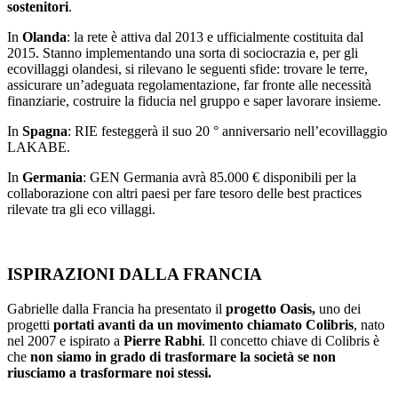
sostenitori
.
In
Olanda
: la rete è attiva dal 2013 e ufficialmente costituita dal
2015. Stanno implementando una sorta di sociocrazia e, per gli
ecovillaggi olandesi, si rilevano le seguenti sfide: trovare le terre,
assicurare un’adeguata regolamentazione, far fronte alle necessità
finanziarie, costruire la fiducia nel gruppo e saper lavorare insieme.
In
Spagna
: RIE festeggerà il suo 20 ° anniversario nell’ecovillaggio
LAKABE.
In
Germania
: GEN Germania avrà 85.000 € disponibili per la
collaborazione con altri paesi per fare tesoro delle best practices
rilevate tra gli eco villaggi.
ISPIRAZIONI DALLA FRANCIA
Gabrielle dalla Francia ha presentato il
progetto Oasis,
uno dei
progetti
portati avanti da un movimento chiamato Colibris
, nato
nel 2007 e ispirato a
Pierre Rabhi
. Il concetto chiave di Colibris è
che
non siamo in grado di trasformare la società se non
riusciamo a trasformare noi stessi.