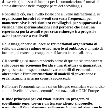
dai servizi (l‘utilizzo di Internet per la comunicazione è ormai ad
ampia diffusione nella maggior parte dei ecovillaggi).
Nonostante ciò, sia a livello locale che a livello internazionale,
si
organizzano incontri ed eventi con varia frequenza, per
mantenere vive le relazioni tra ecovillagisti, per supportarsi a
vicenda nelle sperimentazioni e nel percorso che ciascuna
esperienza porta avanti e per creare sinergie tra progetti e
azioni promosse a vari livelli
.
Nella maggior parte dei paesi
le reti nazionali organizzano di
solito un grande raduno estivo, aperto al pubblico
, e un paio di
incontri più ristretti per supportare il lavoro interno alla rete.
Gli ecovillaggi si stanno rendendo conto di quanto sia
importante
sviluppare un’economia florida e una struttura organizzativa
,
per questo stanno sperimentando vari
modelli di economia
alternativa
e
l’implementazione di modelli di
governance
e
organizzazione interna come la
sociocrazia
.
Rafforzare l'economia sembra sia un bisogno essenziale e condiviso
a tutti i livelli: indivisuo, comunità, reti nazionali e GEN Europe.
le sfide principali per chi vuole iniziare un progetto di
ecovillaggio sono: trovare un terreno idoneo al progetto,
garantirne il finanziamento, sviluppare buone relazioni con le