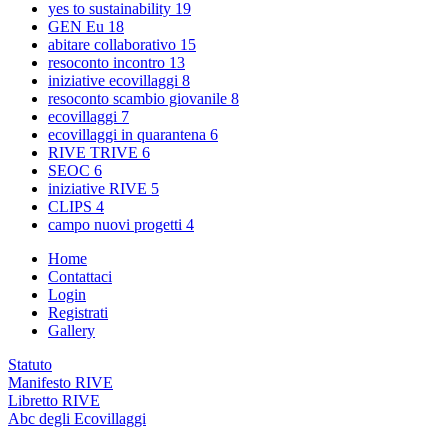
yes to sustainability
19
GEN Eu
18
abitare collaborativo
15
resoconto incontro
13
iniziative ecovillaggi
8
resoconto scambio giovanile
8
ecovillaggi
7
ecovillaggi in quarantena
6
RIVE TRIVE
6
SEOC
6
iniziative RIVE
5
CLIPS
4
campo nuovi progetti
4
Home
Contattaci
Login
Registrati
Gallery
Statuto
Manifesto RIVE
Libretto RIVE
Abc degli Ecovillaggi