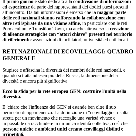
Il
primo giorno
è stato dedicato alla
condivisione di informazioni
ed esperienze
da parte dei rappresentanti dei dodici paesi presenti
all’incontro. Da tali informazioni è emerso che l
a maggior parte
delle reti nazionali stanno rafforzando la collaborazione con
altre reti ispirate da una visione affine
, in particolare con le reti
Permacultura e Transition Town, ma anche attraverso la
creazione
di alleanze strategiche con “attori chiave” presenti nel territorio
di riferimento
: associazioni di facilitatori, università ed enti locali.
RETI NAZIONALI DI ECOVILLAGGI: QUADRO
GENERALE
Stupisce e affascina la diversità dei membri delle reti nazionali, e
quando si tratta ad esempio della Russia, la dimensione della
diversità è ancora più significativa.
Ecco la sfida per la rete europea GEN: costruire l'unità nella
diversità.
E 'chiaro che l'influenza del GEN si estende ben oltre il suo
perimetro di appartenenza. La definizione di "ecovillaggio" risulta
stretta per un movimento che raccoglie una varietà vivace e
impossibile da racchiudere in un’unica identità collettiva, così che
persone uniche e ambienti unici creano ecovillaggi distinti e
irripetibili
.