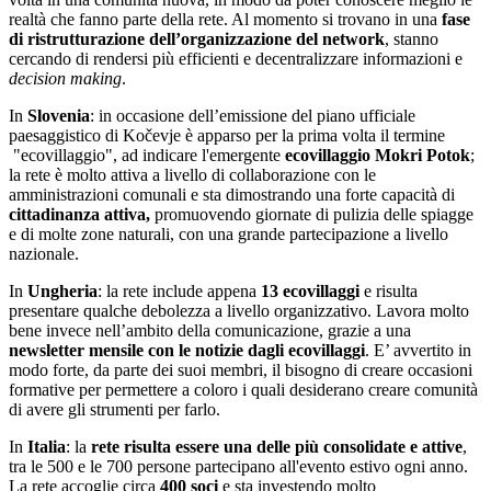
realtà che fanno parte della rete. Al momento si trovano in una
fase
di ristrutturazione dell’organizzazione del network
, stanno
cercando di rendersi più efficienti e decentralizzare informazioni e
decision making
.
In
Slovenia
: in occasione dell’emissione del piano ufficiale
paesaggistico di Kočevje è apparso per la prima volta il termine
"ecovillaggio", ad indicare l'emergente
ecovillaggio Mokri Potok
;
la rete è molto attiva a livello di collaborazione con le
amministrazioni comunali e sta dimostrando una forte capacità di
cittadinanza attiva,
promuovendo giornate di pulizia delle spiagge
e di molte zone naturali, con una grande partecipazione a livello
nazionale.
In
Ungheria
: la rete include appena
13 ecovillaggi
e risulta
presentare qualche debolezza a livello organizzativo. Lavora molto
bene invece nell’ambito della comunicazione, grazie a una
newsletter mensile con le notizie dagli ecovillaggi
. E’ avvertito in
modo forte, da parte dei suoi membri, il bisogno di creare occasioni
formative per permettere a coloro i quali desiderano creare comunità
di avere gli strumenti per farlo.
In
Italia
: la
rete risulta essere una delle più consolidate e attive
,
tra le 500 e le 700 persone partecipano all'evento estivo ogni anno.
La rete accoglie circa
400 soci
e sta investendo molto