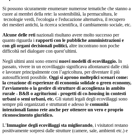
Si possono sicuramente enumerare numerose tematiche che stanno a
cuore ai membri della rete: la sostenibilità, la permacultura, le
tecnologie verdi, l'ecologia e l'educazione alternativa, il recupero
dei mestieri antichi, la ricerca scientifica, il cambiamento sociale, etc.
Alcune delle reti
nazionali risultano avere molto successo per
quanto riguarda i
rapporti con le pubbliche amministrazioni e
con gli organi decisionali politici,
altre incontrano non poche
difficoltà nel dialogare con quest’ultimi.
Negli ultimi anni sono emersi
nuovi modelli di ecovillaggio.
In
passato, vivere in un ecovillaggio significava allontanarsi dalle città
e lavorare principalmente con l’agricoltura, per diventare il più
autosufficienti possibile.
Oggi si aprono molteplici scenari come:
la creazione di esperienze di economia solidale o green economy,
l’avviamento o la gestire di strutture di accoglienza in ambito
rurale - B&B o agriturismi - progetti di co-housing in contesti
urbani o semi urbani, etc.
Gli statuti legali degli ecovillaggi sono
sempre più organizzati e strutturati e adesso le
comunità
intenzionali fanno rete anche per ottenere un vero e proprio
riconoscimento giuridico.
L’
Immagine degli ecovillaggi sta migliorando
, i visitatori restano
positivamente sorpresi dalle strutture (camere, sale, ambienti etc.) e