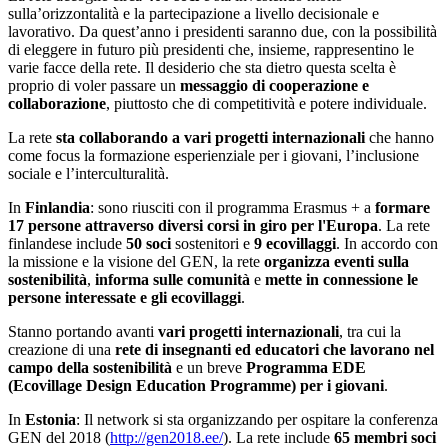
sulla’orizzontalità e la partecipazione a livello decisionale e
lavorativo. Da quest’anno i presidenti saranno due, con la possibilità
di eleggere in futuro più presidenti che, insieme, rappresentino le
varie facce della rete. Il desiderio che sta dietro questa scelta è
proprio di voler passare un
messaggio di cooperazione e
collaborazione
, piuttosto che di competitività e potere individuale.
La rete
sta collaborando a vari progetti internazionali
che hanno
come focus la formazione esperienziale per i giovani, l’inclusione
sociale e l’interculturalità.
In
Finlandia
: sono riusciti con il programma Erasmus + a
formare
17 persone attraverso diversi corsi in giro per l'Europa
. La rete
finlandese include
50 soci
sostenitori e
9 ecovillaggi
. In accordo con
la missione e la visione del GEN, la rete
organizza eventi sulla
sostenibilità
,
informa sulle comunità
e
mette in connessione le
persone interessate e gli ecovillaggi
.
Stanno portando avanti
vari progetti internazionali
, tra cui la
creazione di una
rete di insegnanti ed educatori che lavorano nel
campo della sostenibilità
e un breve
Programma EDE
(Ecovillage Design Education Programme) per i giovani
.
In
Estonia
: Il network si sta organizzando per ospitare la conferenza
GEN del 2018 (
http://gen2018.ee/
). La rete include
65 membri soci