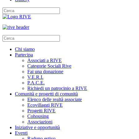
Chi siamo
Partecipa
Associati a RIVE
Categorie Sociali Rive
Fai una donazione
V.E.R.I.
P.A.C.E.
Richiedi un patrocinio a RIVE
Comunità e progetti di comunità
Elenco delle realtà associate
Ecovillaggi RIVE
Progetti RIVE
Cohousing
Associazioni
Iniziative e opportunità
Eventi
Raduno estivo