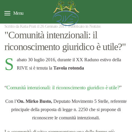
Menu
Scritto da Katia Prati il
26 Gennaio 2017
. Pubblicato in
Notizie
.
"Comunità intenzionali: il
riconoscimento giuridico è utile?"
S
abato 30 luglio 2016, durante il XX Raduno estivo della
RIVE si è tenuta la
Tavola rotonda
“
Comunità intenzionali: il riconoscimento giuridico è utile?
”
Con l’
On. Mirko Busto,
Deputato Movimento 5 Stelle, referente
principale della proposta di legge n. 2250 che si propone di
riconoscere le comunità intenzionali.
Le «comunità di vita» rappresentano una delle forme più