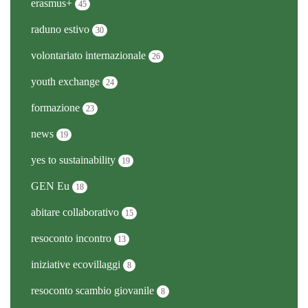
erasmus+
45
raduno estivo
30
volontariato internazionale
26
youth exchange
24
formazione
23
news
19
yes to sustainability
19
GEN Eu
18
abitare collaborativo
15
resoconto incontro
13
iniziative ecovillaggi
8
resoconto scambio giovanile
8