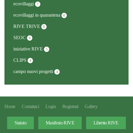
ecovillaggi
7
ecovillaggi in quarantena
6
RIVE TRIVE
6
SEOC
6
iniziative RIVE
5
CLIPS
4
campo nuovi progetti
4
Home
Contattaci
Login
Registrati
Gallery
Statuto
Manifesto RIVE
Libretto RIVE