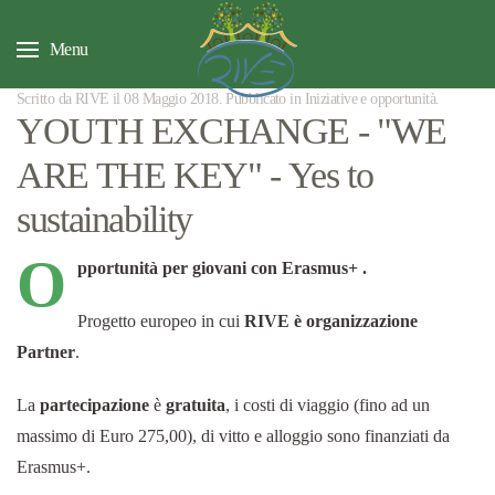
Menu
Scritto da RIVE il
08 Maggio 2018
. Pubblicato in
Iniziative e opportunità
.
YOUTH EXCHANGE - "WE
ARE THE KEY" - Yes to
sustainability
O
pportunità per giovani con Erasmus+ .
Progetto europeo in cui
RIVE è organizzazione
Partner
.
La
partecipazione
è
gratuita
, i costi di viaggio (fino ad un
massimo di Euro 275,00), di vitto e alloggio sono finanziati da
Erasmus+.