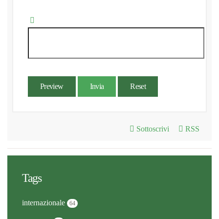
Preview
Invia
Reset
Sottoscrivi
RSS
Tags
internazionale
64