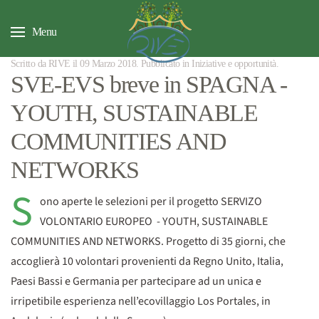
Menu
Scritto da RIVE il
09 Marzo 2018
. Pubblicato in
Iniziative e opportunità
.
SVE-EVS breve in SPAGNA -
YOUTH, SUSTAINABLE
COMMUNITIES AND
NETWORKS
S
ono aperte le selezioni per il progetto SERVIZO
VOLONTARIO EUROPEO - YOUTH, SUSTAINABLE
COMMUNITIES AND NETWORKS. Progetto di 35 giorni, che
accoglierà 10 volontari provenienti da Regno Unito, Italia,
Paesi Bassi e Germania per partecipare ad un unica e
irripetibile esperienza nell’ecovillaggio Los Portales, in