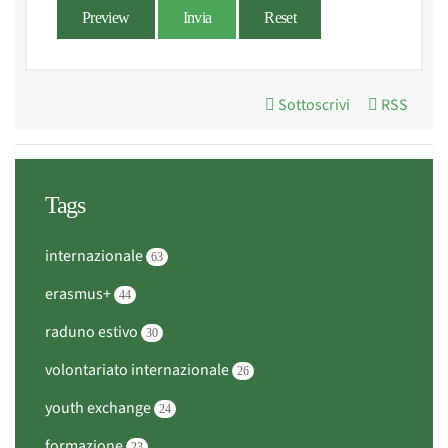
Preview
Invia
Reset
Sottoscrivi
RSS
Tags
internazionale
63
erasmus+
44
raduno estivo
30
volontariato internazionale
26
youth exchange
24
formazione
23