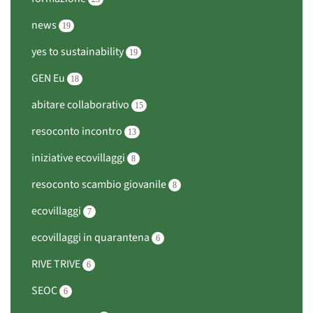
news
19
yes to sustainability
19
GEN Eu
18
abitare collaborativo
15
resoconto incontro
13
iniziative ecovillaggi
8
resoconto scambio giovanile
8
ecovillaggi
7
ecovillaggi in quarantena
6
RIVE TRIVE
6
SEOC
6