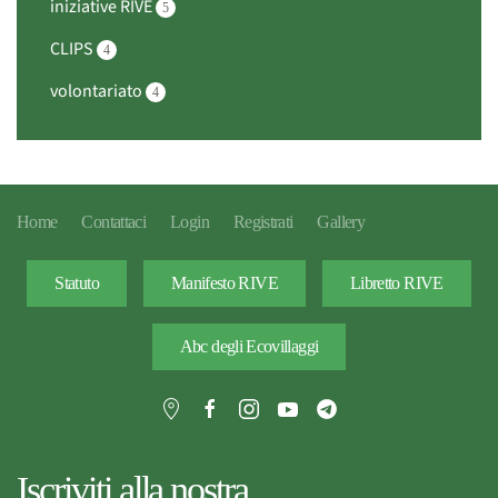
iniziative RIVE
5
CLIPS
4
volontariato
4
Home
Contattaci
Login
Registrati
Gallery
Statuto
Manifesto RIVE
Libretto RIVE
Abc degli Ecovillaggi
Iscriviti alla nostra