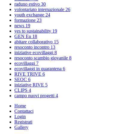
raduno estivo
30
volontariato internazionale
26
youth exchange
24
formazione
23
news
19
yes to sustainability
19
GEN Eu
18
abitare collaborativo
15
resoconto incontro
13
iniziative ecovillaggi
8
resoconto scambio giovanile
8
ecovillaggi
7
ecovillaggi in quarantena
6
RIVE TRIVE
6
SEOC
6
iniziative RIVE
5
CLIPS
4
campo nuovi progetti
4
Home
Contattaci
Login
Registrati
Gallery