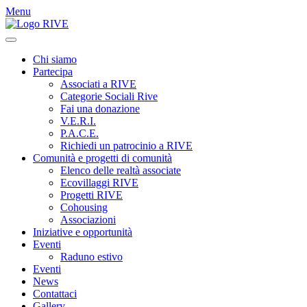
Menu
Chi siamo
Partecipa
Associati a RIVE
Categorie Sociali Rive
Fai una donazione
V.E.R.I.
P.A.C.E.
Richiedi un patrocinio a RIVE
Comunità e progetti di comunità
Elenco delle realtà associate
Ecovillaggi RIVE
Progetti RIVE
Cohousing
Associazioni
Iniziative e opportunità
Eventi
Raduno estivo
Eventi
News
Contattaci
Gallery