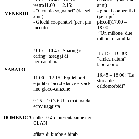
teatro11.00 – 12.15:
anni)
- “Cerchio sognatori” (dai sei
- giochi cooperativi
VENERDI'
anni)
(per i più
- Giochi cooperativi (per i più
piccoli)17.00 –
piccoli)
18.00:
“Un milione, due
milioni di anni fa”
9.15 – 10.45 “Sharing is
15.15 – 16.30:
caring” assaggi di
“amica natura”
permacultura
laboratorio
SABATO
16.45 – 18.00: “La
11.00 – 12.15 “Equieliberi
storia dei
equilibri” acrobalance e slack-
caldomorbidi”
line gioco-canzone
9.15 – 10.30: Una mattina da
ecovillaggista
DOMENICA
dalle 10.45: presentazione dei
CLAN
sfilata di bimbe e bimbi