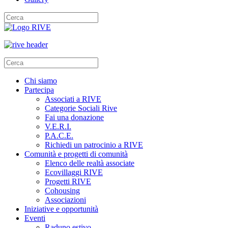
Chi siamo
Partecipa
Associati a RIVE
Categorie Sociali Rive
Fai una donazione
V.E.R.I.
P.A.C.E.
Richiedi un patrocinio a RIVE
Comunità e progetti di comunità
Elenco delle realtà associate
Ecovillaggi RIVE
Progetti RIVE
Cohousing
Associazioni
Iniziative e opportunità
Eventi
Raduno estivo