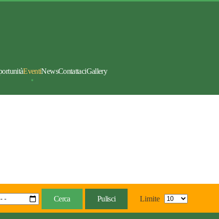
portunità
Eventi
News
Contattaci
Gallery
Cerca
Pulisci
Limite