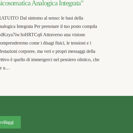
Psicosomatica Analogica Integrata"
TO Dal sintomo al senso: le basi della
alogica Integrata Per prenotare il tuo posto compila
e/ZdKzya7iw3oHRTCq6 Attraverso una visione
omprenderemo come i disagi fisici, le tensioni e i
estazioni corporee, ma veri e propri messaggi della
ettivo è quello di immergerci nel pensiero olistico, che
nte u…
villaggi