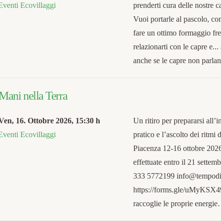
Eventi Ecovillaggi
prenderti cura delle nostre 
Vuoi portarle al pascolo, c
fare un ottimo formaggio fre
relazionarti con le capre e...
anche se le capre non parla
ani nella Terra
Ven, 16. Ottobre 2026
,
15:30 h
Un ritiro per prepararsi all’i
Eventi Ecovillaggi
pratico e l’ascolto dei ritmi
Piacenza 12-16 ottobre 202
effettuate entro il 21 sett
333 5772199 info@tempodivi
https://forms.gle/uMyKSX4
raccoglie le proprie energi