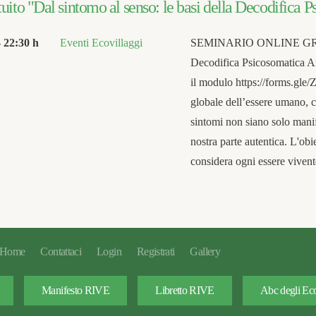
uito "Dal sintomo al senso: le basi della Decodifica 
-
22:30 h
Eventi Ecovillaggi
SEMINARIO ONLINE GRATUI
Decodifica Psicosomatica An
il modulo https://forms.gl
globale dell’essere umano, c
sintomi non siano solo manif
nostra parte autentica. L'obi
considera ogni essere vive
Home
Contattaci
Login
Registrati
Gallery
Manifesto RIVE
Libretto RIVE
Abc degli Eco