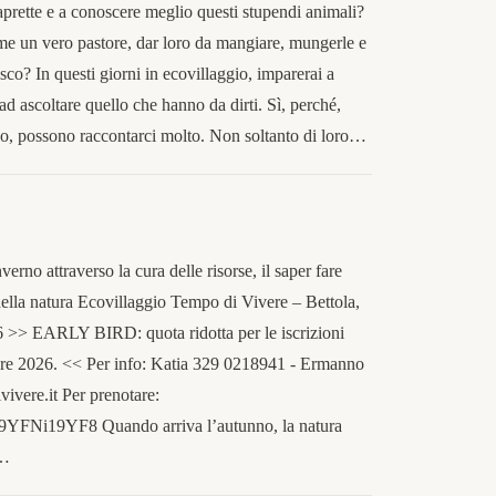
caprette e a conoscere meglio questi stupendi animali?
ome un vero pastore, dar loro da mangiare, mungerle e
sco? In questi giorni in ecovillaggio, imparerai a
 ad ascoltare quello che hanno da dirti. Sì, perché,
no, possono raccontarci molto. Non soltanto di loro…
nverno attraverso la cura delle risorse, il saper fare
 della natura Ecovillaggio Tempo di Vivere – Bettola,
6 >> EARLY BIRD: quota ridotta per le iscrizioni
embre 2026. << Per info: Katia 329 0218941 - Ermanno
vere.it Per prenotare:
9YFNi19YF8 Quando arriva l’autunno, la natura
e…