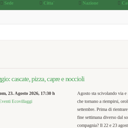
Sede
Citta`
Nazione
Ca
io: cascate, pizza, capre e noccioli
om, 23. Agosto 2026
,
17:30 h
Agosto sta scivolando via e 
Eventi Ecovillaggi
che tornano a riempirsi, orol
settembre. Prima di rientrare
fine settimana diverso dal sol
compagnia? Il 22 e 23 agosto