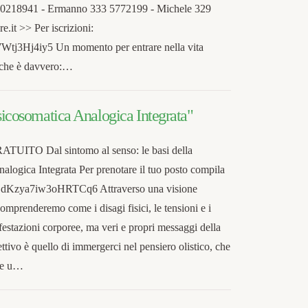
329 0218941 - Ermanno 333 5772199 - Michele 329
it >> Per iscrizioni:
Wtj3Hj4iy5 Un momento per entrare nella vita
o che è davvero:…
Psicosomatica Analogica Integrata"
TO Dal sintomo al senso: le basi della
alogica Integrata Per prenotare il tuo posto compila
e/ZdKzya7iw3oHRTCq6 Attraverso una visione
omprenderemo come i disagi fisici, le tensioni e i
estazioni corporee, ma veri e propri messaggi della
ettivo è quello di immergerci nel pensiero olistico, che
nte u…