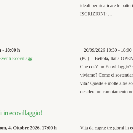
ideali per ricaricare le ba
ISCRIZIONI: …
h
-
18:00 h
20/09/2026 10:30 - 18:00 
Eventi Ecovillaggi
(PC) | Bettola, Italia
Che cos'è un Ecovillaggio?
viviamo? Come ci sostentiam
vita? Queste e molte altre 
desidera un cambiamento nel
i in ecovillaggio!
om, 4. Ottobre 2026
,
17:00 h
Vita da capra: tre giorni in 