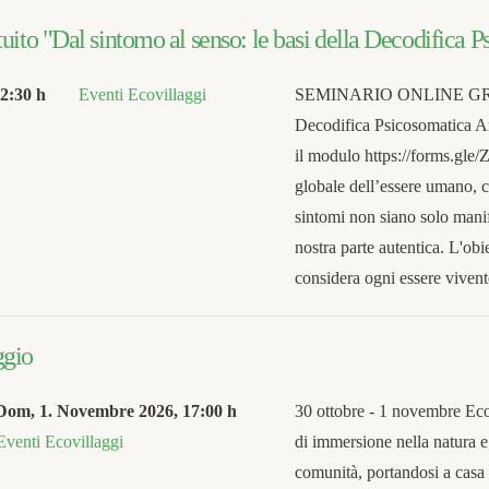
uito "Dal sintomo al senso: le basi della Decodifica 
2:30 h
Eventi Ecovillaggi
SEMINARIO ONLINE GRATUI
Decodifica Psicosomatica An
il modulo https://forms.gl
globale dell’essere umano, c
sintomi non siano solo manif
nostra parte autentica. L'obi
considera ogni essere vive
ggio
Dom, 1. Novembre 2026
,
17:00 h
30 ottobre - 1 novembre Eco
Eventi Ecovillaggi
di immersione nella natura e 
comunità, portandosi a casa 