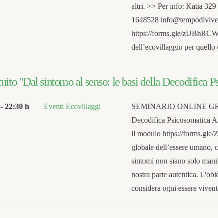
altri. >> Per info: Katia 
1648528 info@tempodivivere.
https://forms.gle/zUBhRCW
dell’ecovillaggio per quell
uito "Dal sintomo al senso: le basi della Decodifica 
-
22:30 h
Eventi Ecovillaggi
SEMINARIO ONLINE GRATUI
Decodifica Psicosomatica An
il modulo https://forms.gl
globale dell’essere umano, c
sintomi non siano solo manif
nostra parte autentica. L'obi
considera ogni essere vive