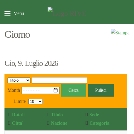
Menu
Giorno
Gio, 9. Luglio 2026
Month
Cerca
Pulisci
Limite
Data
Titolo
Sede
Citta`
Nazione
Categoria