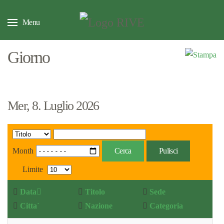
Menu
Giorno
Mer, 8. Luglio 2026
Month
Cerca
Pulisci
Limite
Data
Titolo
Sede
Citta`
Nazione
Categoria