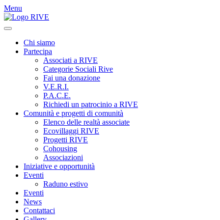
Menu
Chi siamo
Partecipa
Associati a RIVE
Categorie Sociali Rive
Fai una donazione
V.E.R.I.
P.A.C.E.
Richiedi un patrocinio a RIVE
Comunità e progetti di comunità
Elenco delle realtà associate
Ecovillaggi RIVE
Progetti RIVE
Cohousing
Associazioni
Iniziative e opportunità
Eventi
Raduno estivo
Eventi
News
Contattaci
Gallery