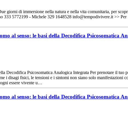
giorni di immersione nella natura e nella vita comunitaria, per scoprir
rmanno 333 5772199 - Michele 329 1648528 info@tempodivivere.it >> P
omo al senso: le basi della Decodifica Psicosomatica A
ecodifica Psicosomatica Analogica Integrata Per prenotare il tuo 
 disagi fisici, le tensioni e i sintomi non siano solo manifestazioni co
a ogni essere vivente u…
omo al senso: le basi della Decodifica Psicosomatica A