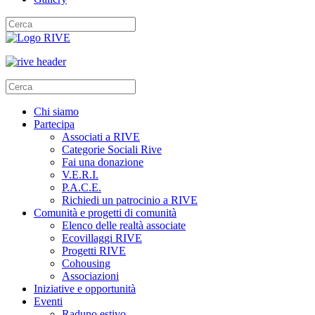
Chi siamo
Partecipa
Associati a RIVE
Categorie Sociali Rive
Fai una donazione
V.E.R.I.
P.A.C.E.
Richiedi un patrocinio a RIVE
Comunità e progetti di comunità
Elenco delle realtà associate
Ecovillaggi RIVE
Progetti RIVE
Cohousing
Associazioni
Iniziative e opportunità
Eventi
Raduno estivo