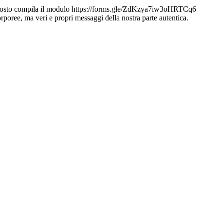
posto compila il modulo https://forms.gle/ZdKzya7iw3oHRTCq6
rporee, ma veri e propri messaggi della nostra parte autentica.