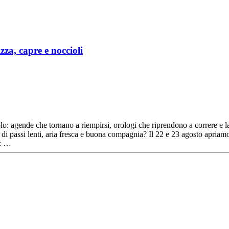
zza, capre e noccioli
o: agende che tornano a riempirsi, orologi che riprendono a correre e la s
 di passi lenti, aria fresca e buona compagnia? Il 22 e 23 agosto apriamo 
I: …