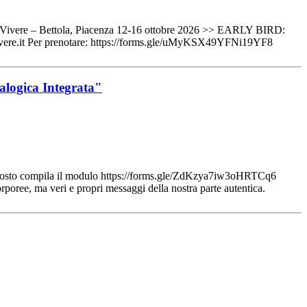
mpo di Vivere – Bettola, Piacenza 12-16 ottobre 2026 >> EARLY BIRD:
ivivere.it Per prenotare: https://forms.gle/uMyKSX49YFNi19YF8
nalogica Integrata"
posto compila il modulo https://forms.gle/ZdKzya7iw3oHRTCq6
rporee, ma veri e propri messaggi della nostra parte autentica.