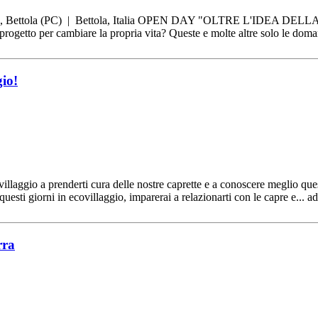
a, Bettola (PC) | Bettola, Italia OPEN DAY "OLTRE L'IDEA DELLA
ogetto per cambiare la propria vita? Queste e molte altre solo le dom
gio!
covillaggio a prenderti cura delle nostre caprette e a conoscere meglio qu
esti giorni in ecovillaggio, imparerai a relazionarti con le capre e... ad
rra