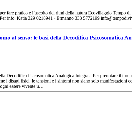
 il saper fare pratico e l’ascolto dei ritmi della natura Ecovillaggio Te
26. << Per info: Katia 329 0218941 - Ermanno 333 5772199 info@tempod
omo al senso: le basi della Decodifica Psicosomatica A
ecodifica Psicosomatica Analogica Integrata Per prenotare il tuo 
 disagi fisici, le tensioni e i sintomi non siano solo manifestazioni co
a ogni essere vivente u…