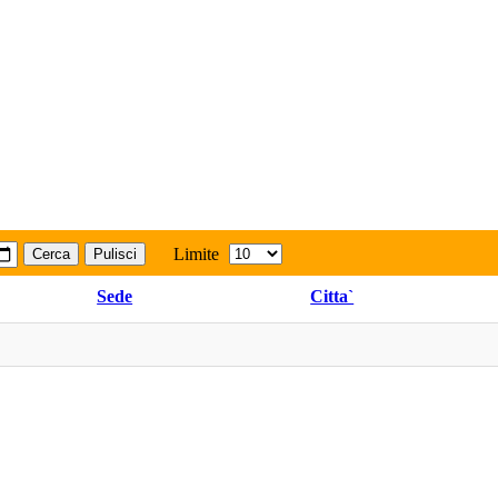
Limite
Cerca
Pulisci
Sede
Citta`