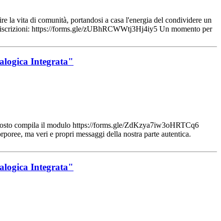
e la vita di comunità, portandosi a casa l'energia del condividere un
er iscrizioni: https://forms.gle/zUBhRCWWtj3Hj4iy5 Un momento per
nalogica Integrata"
posto compila il modulo https://forms.gle/ZdKzya7iw3oHRTCq6
rporee, ma veri e propri messaggi della nostra parte autentica.
nalogica Integrata"