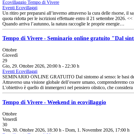
Ecovillaggio Tempo di Vivere
Eventi Ecovillaggi
Un ritiro per prepararsi all’inverno attraverso la cura delle risorse,
quota ridotta per le iscrizioni effettuate entro il 21 settembre 20
Quando arriva l’autunno, la natura raccoglie le proprie energie…
Tempo di Vivere - Seminario online gratuito "Dal sint
Ottobre
Giovedì
29
Gio, 29. Ottobre 2026
, 20:00 h
-
22:30 h
Eventi Ecovillaggi
SEMINARIO ONLINE GRATUITO Dal sintomo al senso: le basi della D
Attraverso una visione globale dell’essere umano, comprenderemo come i
L'obiettivo è quello di immergerci nel pensiero olistico, che consider
Tempo di Vivere - Weekend in ecovillaggio
Ottobre
Venerdì
30
Ven, 30. Ottobre 2026
, 18:30 h
- Dom, 1. Novembre 2026
,
17:00 h