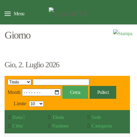
Menu
Giorno
Gio, 2. Luglio 2026
Month
Cerca
Pulisci
Limite
Data
Titolo
Sede
Citta`
Nazione
Categoria